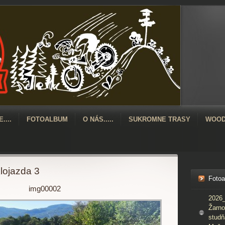
....
FOTOALBUM
O NÁS.....
SUKROMNE TRASY
WOOD
lojazda 3
Foto
img00002
2026_
Žarno
studň