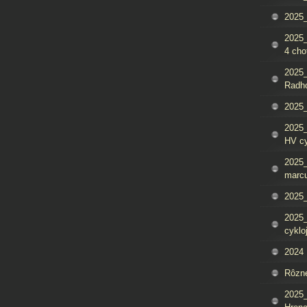
2025_
2025
4 cho
2025
Radh
2025_
2025
HV c
2025_
marcu
2025_
2025_
cyklo
2024
Rôzn
2025_