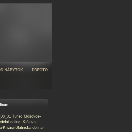
D NÁBYTOK
DDFOTO
album
08_01 Turiec Mošovce-
vická dolina- Králova
a-Krížna-Blatnicka dolina-