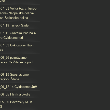
vce
07_31 Velká Fatra Turiec-
šová- Necpalská dolina-
ov- Belianska dolina
07_19 Turiec- Gader
07_11 Oravska Poruba 4
re Cykloprechod
07_03 Cyklosplav Hron
nik
_06_26 poznávame
región 2- Ždaňe- popod
_06_19 Spoznávame
región- Ždáne
_06_12-14 Cyklokemp JnH
06_05 Hliník a okolie
_05_30 Považský MTB
ál