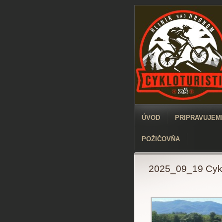
ÚVOD
PRIPRAVUJEME
POŽIČOVŇA
2025_09_19 Cyk