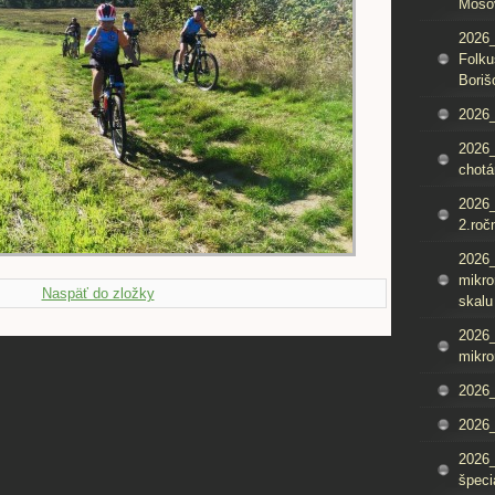
Mošo
2026_
Folku
Boriš
2026_
2026_
chotá
2026_
2.roč
2026
mikro
Naspäť do zložky
skalu
2026
mikro
2026
2026_
2026
špeci