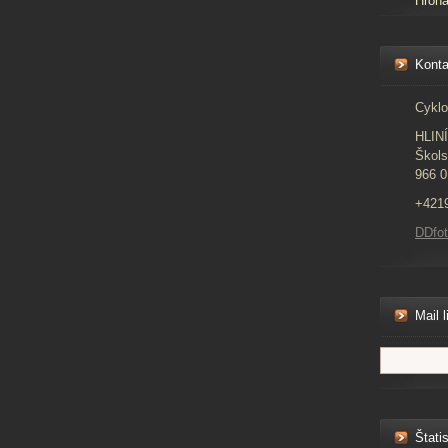
Hron
Konta
Cyklo
HLIN
Škols
966 0
+421
DDfo
Mail l
Štatis