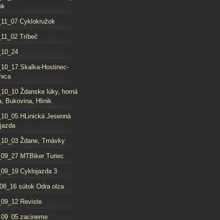
ok
11_07 Cyklokružok
11_02 Tríbeč
_10_24
10_17 Skalka-Hostinec-
nica
10_10 Ždanske lúky, horná
, Bukovina, Hlinik
10_05 HLinická Jesenná
jazda
10_03 Ždane, Trnávky
09_27 MTBiker Turiec
09_19 Cyklojazda 3
08_16 sútok Odra olza
09_12 Reviste
_09_05 zacineme