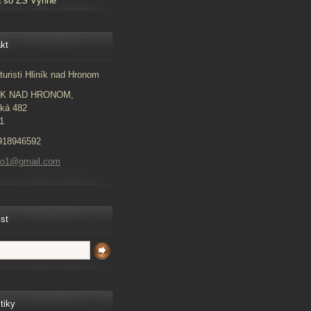
a so ZŠ Vyhne
kt
turisti Hliník nad Hronom
ÍK NAD HRONOM,
ká 482
1
918946592
to1@gmail.com
ist
tiky