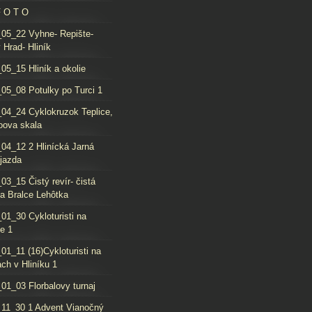
F O T O
05_22 Vyhne- Repište-
 Hrad- Hliník
05_15 Hliník a okolie
05_08 Potulky po Turci 1
04_24 Cyklokruzok Teplice,
oova skala
04_12 2 Hlinícká Jarná
jazda
03_15 Čistý revír- čistá
da Bralce Lehôtka
01_30 Cykloturisti na
e 1
01_11 (16)Cykloturisti na
ch v Hliníku 1
01_03 Florbalovy turnaj
11_30 1 Advent Vianočný