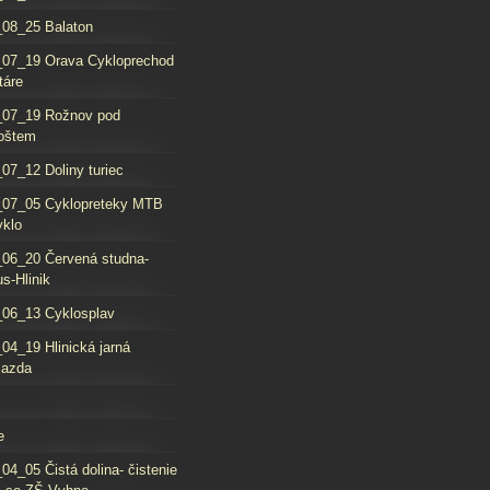
08_25 Balaton
_07_19 Orava Cykloprechod
táre
_07_19 Rožnov pod
oštem
07_12 Doliny turiec
_07_05 Cyklopreteky MTB
yklo
06_20 Červená studna-
s-Hlinik
06_13 Cyklosplav
04_19 Hlinická jarná
jazda
e
04_05 Čistá dolina- čistenie