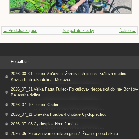
← Predchádzajúce
Naspäť do zložky
Ďalšie →
Fotoalbum
2026_08_01 Turiec Mošovce- Žarnovická dolina- Králova studňa-
Krížna-Blatnicka dolina- Mošovce
2026_07_31 Velká Fatra Turiec- Folkušová- Necpalská dolina- Borišov-
Belianska dolina
2026_07_19 Turiec- Gader
2026_07_11 Oravska Poruba 4 chotáre Cykloprechod
2026_07_03 Cyklosplav Hron 2.ročnik
2026_06_26 poznávame mikroregión 2- Ždaňe- popod skalu