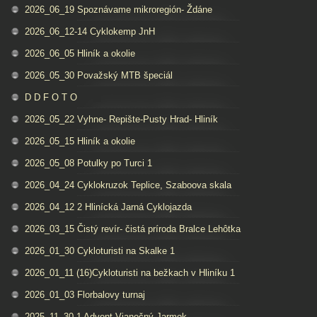
2026_06_19 Spoznávame mikroregión- Ždáne
2026_06_12-14 Cyklokemp JnH
2026_06_05 Hliník a okolie
2026_05_30 Považský MTB špeciál
D D F O T O
2026_05_22 Vyhne- Repište-Pusty Hrad- Hliník
2026_05_15 Hliník a okolie
2026_05_08 Potulky po Turci 1
2026_04_24 Cyklokruzok Teplice, Szaboova skala
2026_04_12 2 Hlinícká Jarná Cyklojazda
2026_03_15 Čistý revír- čistá príroda Bralce Lehôtka
2026_01_30 Cykloturisti na Skalke 1
2026_01_11 (16)Cykloturisti na bežkach v Hliníku 1
2026_01_03 Florbalovy turnaj
2025_11_30 1 Advent Vianočný Jarmok