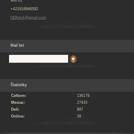
966 01
+421918946592
DDfoto1@gmail.com
Mail list
Štatistiky
Celkom:
136179
Mesiac:
27433
Deň:
887
Online:
39