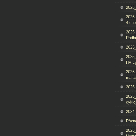
2025_
2025
4 cho
2025
Radh
2025_
2025
HV c
2025_
marcu
2025_
2025_
cyklo
2024
Rôzn
2025_