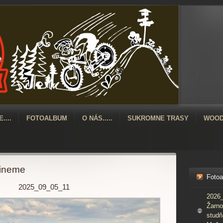
....
FOTOALBUM
O NÁS.....
SUKROMNE TRASY
WOOD
ineme
Foto
2025_09_05_11
2026_
Žarno
studň