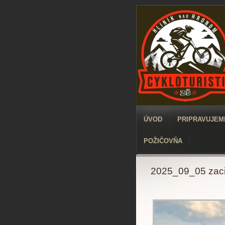
ÚVOD
PRIPRAVUJEME
POŽIČOVŇA
2025_09_05 zac