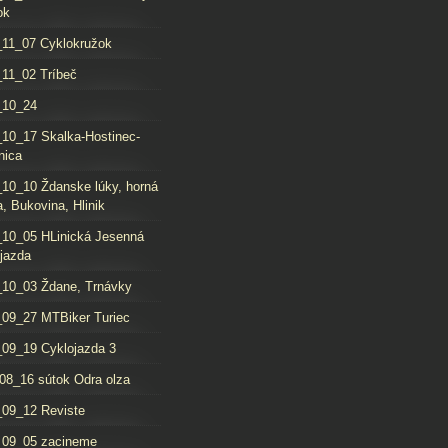
ok
11_07 Cyklokružok
11_02 Tríbeč
_10_24
10_17 Skalka-Hostinec-
nica
10_10 Ždanske lúky, horná
, Bukovina, Hlinik
10_05 HLinická Jesenná
jazda
10_03 Ždane, Trnávky
09_27 MTBiker Turiec
09_19 Cyklojazda 3
08_16 sútok Odra olza
09_12 Reviste
_09_05 zacineme