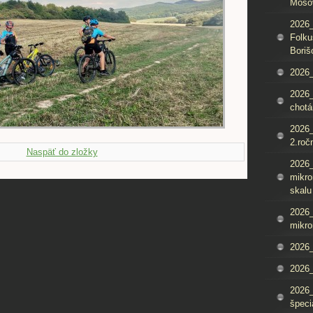
Mošo
2026_
Folku
Boriš
2026_
2026_
chotá
2026_
2.roč
Naspäť do zložky
2026
mikro
skalu
2026
mikro
2026
2026_
2026
špeci