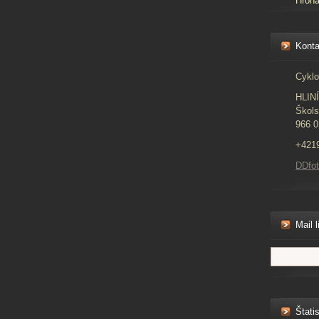
Hron
Konta
Cyklo
HLIN
Škols
966 0
+421
DDfo
Mail l
Štatis