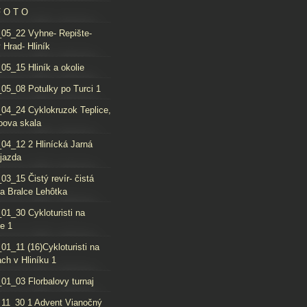
F O T O
05_22 Vyhne- Repište-
 Hrad- Hliník
05_15 Hliník a okolie
05_08 Potulky po Turci 1
04_24 Cyklokruzok Teplice,
oova skala
04_12 2 Hlinícká Jarná
jazda
03_15 Čistý revír- čistá
da Bralce Lehôtka
01_30 Cykloturisti na
e 1
01_11 (16)Cykloturisti na
ch v Hliníku 1
01_03 Florbalovy turnaj
11_30 1 Advent Vianočný