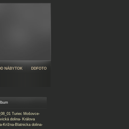
D NÁBYTOK
DDFOTO
album
08_01 Turiec Mošovce-
vická dolina- Králova
a-Krížna-Blatnicka dolina-