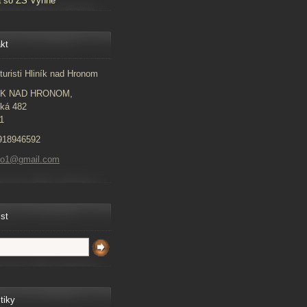
a so ZŠ Vyhne
kt
turisti Hliník nad Hronom
ÍK NAD HRONOM,
ká 482
1
918946592
to1@gmail.com
ist
tiky