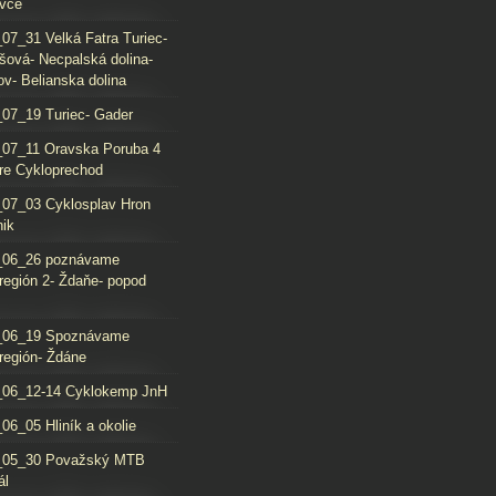
vce
07_31 Velká Fatra Turiec-
šová- Necpalská dolina-
ov- Belianska dolina
07_19 Turiec- Gader
07_11 Oravska Poruba 4
re Cykloprechod
07_03 Cyklosplav Hron
nik
_06_26 poznávame
región 2- Ždaňe- popod
_06_19 Spoznávame
región- Ždáne
_06_12-14 Cyklokemp JnH
06_05 Hliník a okolie
_05_30 Považský MTB
ál