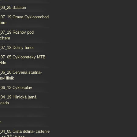
08_25 Balaton
_07_19 Orava Cykloprechod
táre
_07_19 Rožnov pod
oštem
07_12 Doliny turiec
_07_05 Cyklopreteky MTB
yklo
06_20 Červená studna-
s-Hlinik
06_13 Cyklosplav
04_19 Hlinická jarná
jazda
e
04_05 Čistá dolina- čistenie