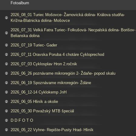
Fotoalbum
2026_08_01 Turiec Mošovce- Žarnovická dolina- Králova studňa-
Krížna-Blatnicka dolina- Mošovce
2026_07_31 Velká Fatra Turiec- Folkušová- Necpalská dolina- Borišov-
Belianska dolina
2026_07_19 Turiec- Gader
2026_07_11 Oravska Poruba 4 chotáre Cykloprechod
2026_07_03 Cyklosplav Hron 2.ročnik
2026_06_26 poznávame mikroregión 2- Ždaňe- popod skalu
2026_06_19 Spoznávame mikroregión- Ždáne
2026_06_12-14 Cyklokemp JnH
2026_06_05 Hliník a okolie
2026_05_30 Považský MTB špeciál
D D F O T O
2026_05_22 Vyhne- Repište-Pusty Hrad- Hliník