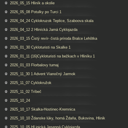
2026_05_15 Hliník a okolie
2026_05_08 Potulky po Turci 1
2026_04_24 Cyklokruzok Teplice, Szaboova skala
2026_04_12 2 Hlinícká Jarná Cyklojazda
2026_03_15 Čistý revír- čistá príroda Bralce Lehôtka
2026_01_30 Cykloturisti na Skalke 1
2026_01_11 (16)Cykloturisti na bežkach v Hliníku 1
2026_01_03 Florbalovy turnaj
2025_11_30 1 Advent Vianočný Jarmok
2025_11_07 Cyklokružok
2025_11_02 Tríbeč
2025_10_24
2925_10_17 Skalka-Hostinec-Kremnica
2025_10_10 Ždanske lúky, horná Ždaňa, Bukovina, Hlinik
2025_10_05 HLinická Jesenná Cyklojazda