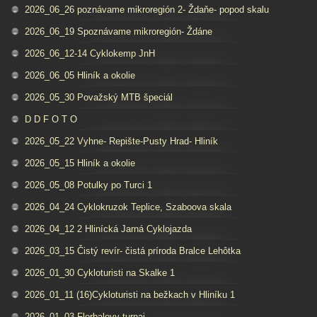
2026_06_26 poznávame mikroregión 2- Ždaňe- popod skalu
2026_06_19 Spoznávame mikroregión- Ždáne
2026_06_12-14 Cyklokemp JnH
2026_06_05 Hliník a okolie
2026_05_30 Považský MTB špeciál
D D F O T O
2026_05_22 Vyhne- Repište-Pusty Hrad- Hliník
2026_05_15 Hliník a okolie
2026_05_08 Potulky po Turci 1
2026_04_24 Cyklokruzok Teplice, Szaboova skala
2026_04_12 2 Hlinícká Jarná Cyklojazda
2026_03_15 Čistý revír- čistá príroda Bralce Lehôtka
2026_01_30 Cykloturisti na Skalke 1
2026_01_11 (16)Cykloturisti na bežkach v Hliníku 1
2026_01_03 Florbalovy turnaj