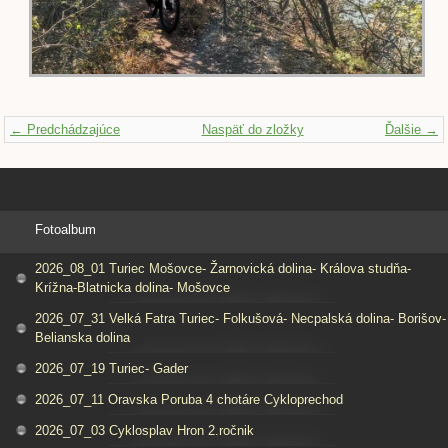
← Predchádzajúce
Naspäť do zložky
Ďalšie →
Fotoalbum
2026_08_01 Turiec Mošovce- Žarnovická dolina- Králova studňa-
Krížna-Blatnicka dolina- Mošovce
2026_07_31 Velká Fatra Turiec- Folkušová- Necpalská dolina- Borišov-
Belianska dolina
2026_07_19 Turiec- Gader
2026_07_11 Oravska Poruba 4 chotáre Cykloprechod
2026_07_03 Cyklosplav Hron 2.ročnik