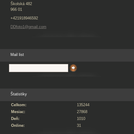
Školská 482
966 01
+421918946592
DDfoto1@gmail.com
Mail list
Štatistiky
Celkom:
135244
Mesiac:
27868
Deň:
1010
Online:
31