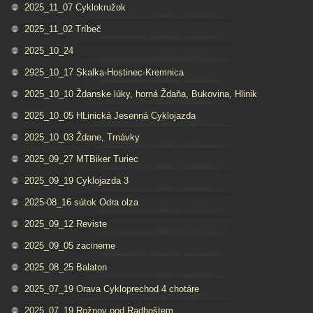
2025_11_07 Cyklokružok
2025_11_02 Tríbeč
2025_10_24
2925_10_17 Skalka-Hostinec-Kremnica
2025_10_10 Ždanske lúky, horná Ždaňa, Bukovina, Hlinik
2025_10_05 HLinická Jesenná Cyklojazda
2025_10_03 Ždane, Trnávky
2025_09_27 MTBiker Turiec
2025_09_19 Cyklojazda 3
2025-08_16 sútok Odra olza
2025_09_12 Reviste
2025_09_05 zacineme
2025_08_25 Balaton
2025_07_19 Orava Cykloprechod 4 chotáre
2025_07_19 Rožnov pod Radhoštem