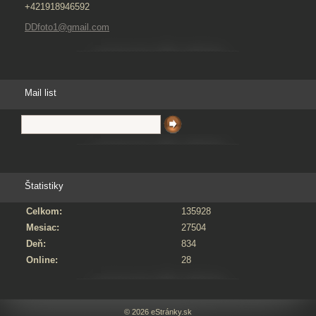
+421918946592
DDfoto1@gmail.com
Mail list
Štatistiky
Celkom:
135928
Mesiac:
27504
Deň:
834
Online:
28
© 2026 eStránky.sk