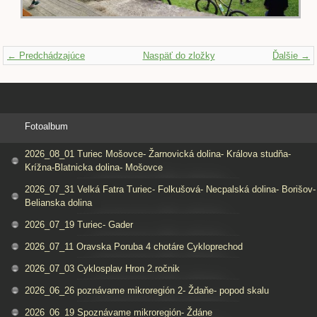
← Predchádzajúce
Naspäť do zložky
Ďalšie →
Fotoalbum
2026_08_01 Turiec Mošovce- Žarnovická dolina- Králova studňa-
Krížna-Blatnicka dolina- Mošovce
2026_07_31 Velká Fatra Turiec- Folkušová- Necpalská dolina- Borišov-
Belianska dolina
2026_07_19 Turiec- Gader
2026_07_11 Oravska Poruba 4 chotáre Cykloprechod
2026_07_03 Cyklosplav Hron 2.ročnik
2026_06_26 poznávame mikroregión 2- Ždaňe- popod skalu
2026_06_19 Spoznávame mikroregión- Ždáne