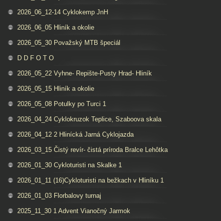
2026_06_12-14 Cyklokemp JnH
2026_06_05 Hliník a okolie
2026_05_30 Považský MTB špeciál
D D F O T O
2026_05_22 Vyhne- Repište-Pusty Hrad- Hliník
2026_05_15 Hliník a okolie
2026_05_08 Potulky po Turci 1
2026_04_24 Cyklokruzok Teplice, Szaboova skala
2026_04_12 2 Hlinícká Jarná Cyklojazda
2026_03_15 Čistý revír- čistá príroda Bralce Lehôtka
2026_01_30 Cykloturisti na Skalke 1
2026_01_11 (16)Cykloturisti na bežkach v Hliníku 1
2026_01_03 Florbalovy turnaj
2025_11_30 1 Advent Vianočný Jarmok