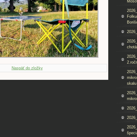
Mošo
2026_
Folku
Boriš
2026_
2026_
chotá
2026_
2.roč
Naspäť do zložky
2026
mikro
skalu
2026
mikro
2026
2026_
2026
špeci