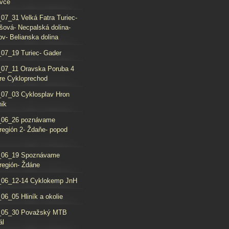
vce
07_31 Velká Fatra Turiec-
šová- Necpalská dolina-
ov- Belianska dolina
07_19 Turiec- Gader
07_11 Oravska Poruba 4
re Cykloprechod
07_03 Cyklosplav Hron
nik
_06_26 poznávame
región 2- Ždaňe- popod
_06_19 Spoznávame
región- Ždáne
_06_12-14 Cyklokemp JnH
06_05 Hliník a okolie
_05_30 Považský MTB
ál