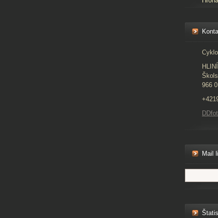
Hron
Konta
Cyklo
HLIN
Škols
966 0
+421
DDfo
Mail l
Štatis