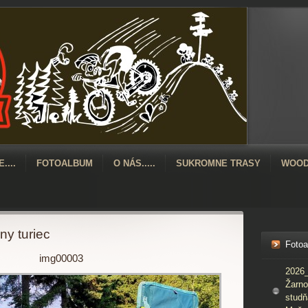
....
FOTOALBUM
O NÁS.....
SUKROMNE TRASY
WOOD
y turiec
Foto
img00003
2026_
Žarno
studň