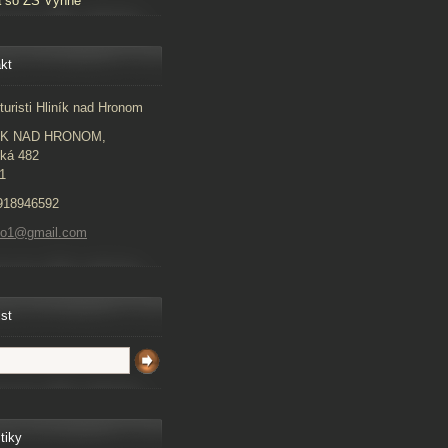
a so ZŠ Vyhne
kt
turisti Hliník nad Hronom
ÍK NAD HRONOM,
ká 482
1
918946592
to1@gmail.com
ist
tiky