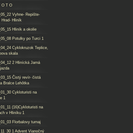
F O T O
05_22 Vyhne- Repište-
 Hrad- Hliník
05_15 Hliník a okolie
05_08 Potulky po Turci 1
04_24 Cyklokruzok Teplice,
oova skala
04_12 2 Hlinícká Jarná
jazda
03_15 Čistý revír- čistá
da Bralce Lehôtka
01_30 Cykloturisti na
e 1
01_11 (16)Cykloturisti na
ch v Hliníku 1
01_03 Florbalovy turnaj
11_30 1 Advent Vianočný