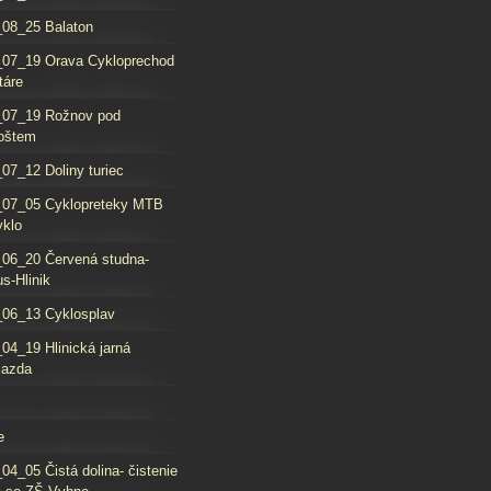
08_25 Balaton
_07_19 Orava Cykloprechod
táre
_07_19 Rožnov pod
oštem
07_12 Doliny turiec
_07_05 Cyklopreteky MTB
yklo
06_20 Červená studna-
s-Hlinik
06_13 Cyklosplav
04_19 Hlinická jarná
jazda
e
04_05 Čistá dolina- čistenie