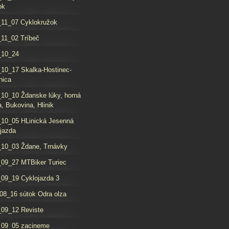
ok
11_07 Cyklokružok
11_02 Tríbeč
_10_24
10_17 Skalka-Hostinec-
nica
10_10 Ždanske lúky, horná
, Bukovina, Hlinik
10_05 HLinická Jesenná
jazda
10_03 Ždane, Trnávky
09_27 MTBiker Turiec
09_19 Cyklojazda 3
08_16 sútok Odra olza
09_12 Reviste
_09_05 zacineme