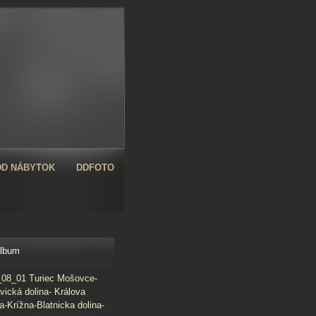
D NÁBYTOK
DDFOTO
album
08_01 Turiec Mošovce-
vická dolina- Králova
a-Krížna-Blatnicka dolina-