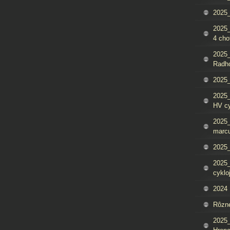
2025_
2025
4 cho
2025
Radh
2025_
2025
HV c
2025_
marcu
2025_
2025_
cyklo
2024
Rôzn
2025_