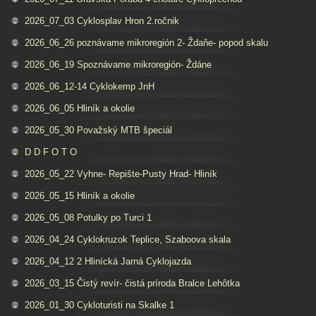
2026_07_03 Cyklosplav Hron 2.ročnik
2026_06_26 poznávame mikroregión 2- Ždaňe- popod skalu
2026_06_19 Spoznávame mikroregión- Ždáne
2026_06_12-14 Cyklokemp JnH
2026_06_05 Hliník a okolie
2026_05_30 Považský MTB špeciál
D D F O T O
2026_05_22 Vyhne- Repište-Pusty Hrad- Hliník
2026_05_15 Hliník a okolie
2026_05_08 Potulky po Turci 1
2026_04_24 Cyklokruzok Teplice, Szaboova skala
2026_04_12 2 Hlinícká Jarná Cyklojazda
2026_03_15 Čistý revír- čistá príroda Bralce Lehôtka
2026_01_30 Cykloturisti na Skalke 1