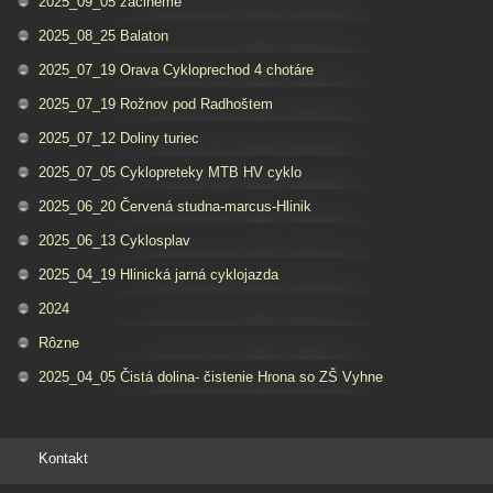
2025_09_05 zacineme
2025_08_25 Balaton
2025_07_19 Orava Cykloprechod 4 chotáre
2025_07_19 Rožnov pod Radhoštem
2025_07_12 Doliny turiec
2025_07_05 Cyklopreteky MTB HV cyklo
2025_06_20 Červená studna-marcus-Hlinik
2025_06_13 Cyklosplav
2025_04_19 Hlinická jarná cyklojazda
2024
Rôzne
2025_04_05 Čistá dolina- čistenie Hrona so ZŠ Vyhne
Kontakt