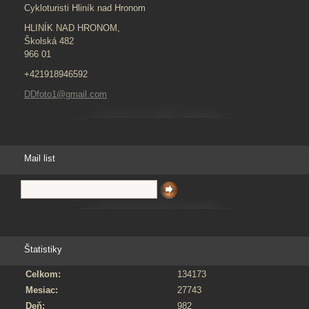
Cykloturisti Hliník nad Hronom
HLINÍK NAD HRONOM,
Školská 482
966 01
+421918946592
DDfoto1@gmail.com
Mail list
Štatistiky
Celkom:
134173
Mesiac:
27743
Deň:
982