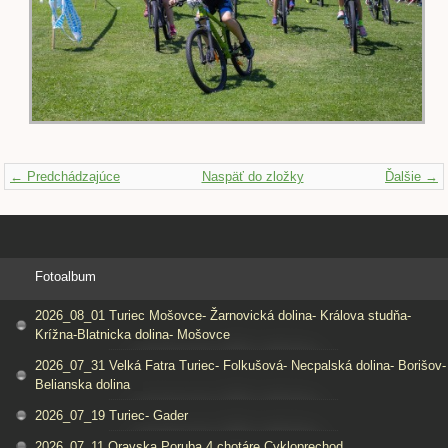
← Predchádzajúce
Naspäť do zložky
Ďalšie →
Fotoalbum
2026_08_01 Turiec Mošovce- Žarnovická dolina- Králova studňa-
Krížna-Blatnicka dolina- Mošovce
2026_07_31 Velká Fatra Turiec- Folkušová- Necpalská dolina- Borišov-
Belianska dolina
2026_07_19 Turiec- Gader
2026_07_11 Oravska Poruba 4 chotáre Cykloprechod