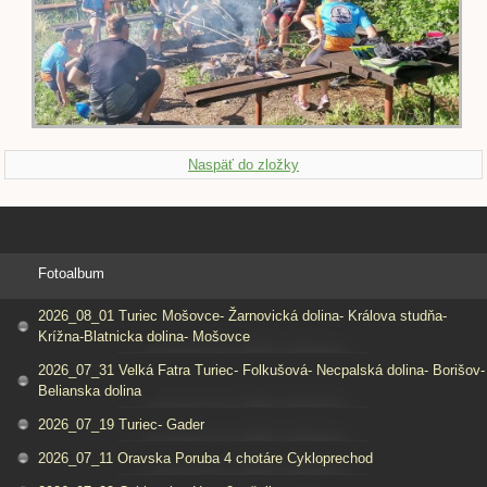
Naspäť do zložky
Fotoalbum
2026_08_01 Turiec Mošovce- Žarnovická dolina- Králova studňa-
Krížna-Blatnicka dolina- Mošovce
2026_07_31 Velká Fatra Turiec- Folkušová- Necpalská dolina- Borišov-
Belianska dolina
2026_07_19 Turiec- Gader
2026_07_11 Oravska Poruba 4 chotáre Cykloprechod