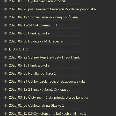
2026_07_03 Cyklosplav Hron 2.ročnik
2026_06_26 poznávame mikroregión 2- Ždaňe- popod skalu
2026_06_19 Spoznávame mikroregión- Ždáne
2026_06_12-14 Cyklokemp JnH
2026_06_05 Hliník a okolie
2026_05_30 Považský MTB špeciál
D D F O T O
2026_05_22 Vyhne- Repište-Pusty Hrad- Hliník
2026_05_15 Hliník a okolie
2026_05_08 Potulky po Turci 1
2026_04_24 Cyklokruzok Teplice, Szaboova skala
2026_04_12 2 Hlinícká Jarná Cyklojazda
2026_03_15 Čistý revír- čistá príroda Bralce Lehôtka
2026_01_30 Cykloturisti na Skalke 1
2026_01_11 (16)Cykloturisti na bežkach v Hliníku 1