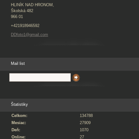
HLINÍK NAD HRONOM,
Školská 482
966 01
+421918946592
DDfoto1@gmail.com
Mail list
Štatistiky
Celkom:
134788
Mesiac:
27909
Deň:
1070
Online:
27