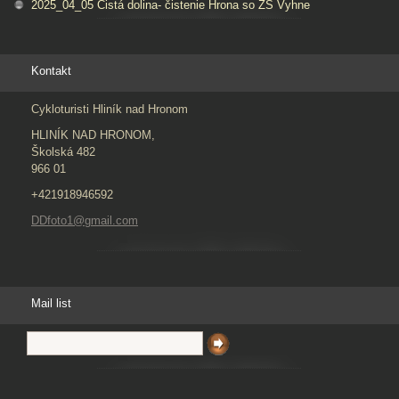
2025_04_05 Čistá dolina- čistenie Hrona so ZŠ Vyhne
Kontakt
Cykloturisti Hliník nad Hronom
HLINÍK NAD HRONOM,
Školská 482
966 01
+421918946592
DDfoto1@gmail.com
Mail list