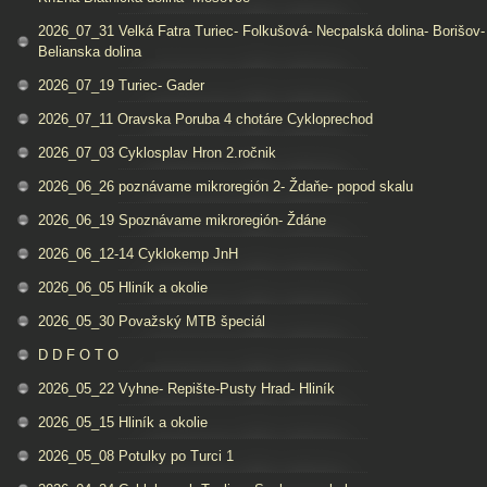
2026_07_31 Velká Fatra Turiec- Folkušová- Necpalská dolina- Borišov-
Belianska dolina
2026_07_19 Turiec- Gader
2026_07_11 Oravska Poruba 4 chotáre Cykloprechod
2026_07_03 Cyklosplav Hron 2.ročnik
2026_06_26 poznávame mikroregión 2- Ždaňe- popod skalu
2026_06_19 Spoznávame mikroregión- Ždáne
2026_06_12-14 Cyklokemp JnH
2026_06_05 Hliník a okolie
2026_05_30 Považský MTB špeciál
D D F O T O
2026_05_22 Vyhne- Repište-Pusty Hrad- Hliník
2026_05_15 Hliník a okolie
2026_05_08 Potulky po Turci 1