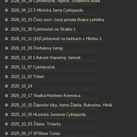
2026_04_24 Cyklokruzok Teplice, Szaboova skala
2026_04_12 2 Hlinícká Jarná Cyklojazda
2026_03_15 Čistý revír- čistá príroda Bralce Lehôtka
2026_01_30 Cykloturisti na Skalke 1
2026_01_11 (16)Cykloturisti na bežkach v Hliníku 1
2026_01_03 Florbalovy turnaj
2025_11_30 1 Advent Vianočný Jarmok
2025_11_07 Cyklokružok
2025_11_02 Tríbeč
2025_10_24
2925_10_17 Skalka-Hostinec-Kremnica
2025_10_10 Ždanske lúky, horná Ždaňa, Bukovina, Hlinik
2025_10_05 HLinická Jesenná Cyklojazda
2025_10_03 Ždane, Trnávky
2025_09_27 MTBiker Turiec