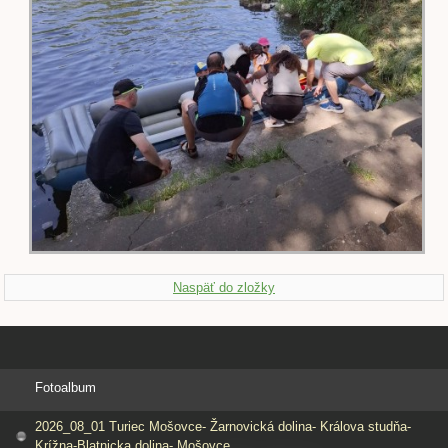
Naspäť do zložky
Fotoalbum
2026_08_01 Turiec Mošovce- Žarnovická dolina- Králova studňa-
Krížna-Blatnicka dolina- Mošovce