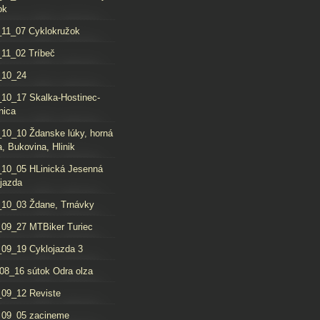
ok
11_07 Cyklokružok
11_02 Tríbeč
_10_24
10_17 Skalka-Hostinec-
nica
10_10 Ždanske lúky, horná
, Bukovina, Hlinik
10_05 HLinická Jesenná
jazda
10_03 Ždane, Trnávky
09_27 MTBiker Turiec
09_19 Cyklojazda 3
08_16 sútok Odra olza
09_12 Reviste
_09_05 zacineme