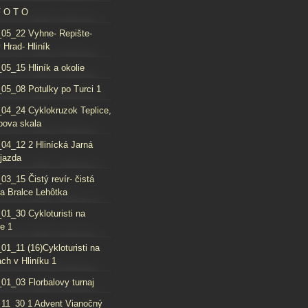
F O T O
05_22 Vyhne- Repište-
 Hrad- Hliník
05_15 Hliník a okolie
05_08 Potulky po Turci 1
04_24 Cyklokruzok Teplice,
oova skala
04_12 2 Hlinícká Jarná
jazda
03_15 Čistý revír- čistá
da Bralce Lehôtka
01_30 Cykloturisti na
e 1
01_11 (16)Cykloturisti na
ch v Hliníku 1
01_03 Florbalovy turnaj
11_30 1 Advent Vianočný