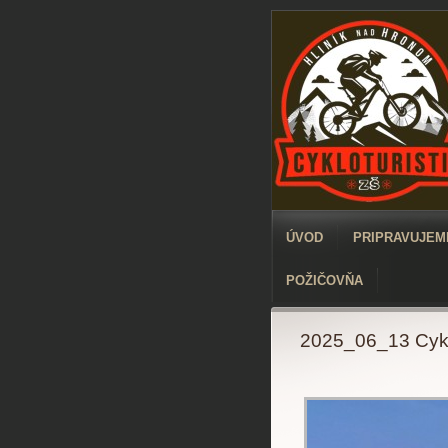
ÚVOD
PRIPRAVUJEME
POŽIČOVŇA
2025_06_13 Cyk