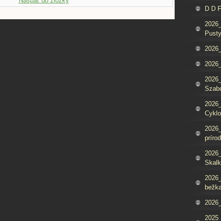
Naspäť do zložky
D D 
2026_
Pusty
2026_
2026_
2026_
Szab
2026_
Cyklo
2026_
príro
2026_
Skalk
2026_
bežka
2026_
2025_