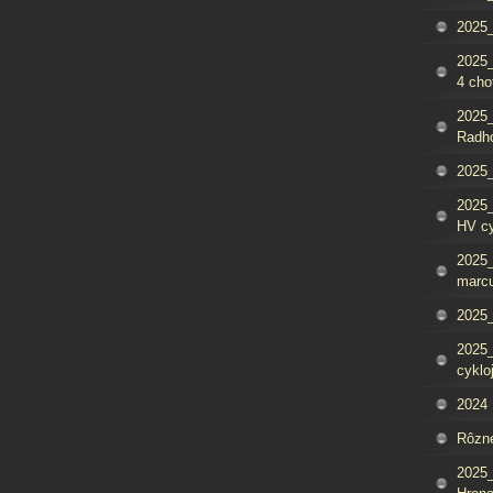
2025_
2025
4 cho
2025
Radh
2025_
2025
HV c
2025_
marcu
2025_
2025_
cyklo
2024
Rôzn
2025_