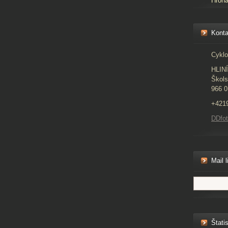
Hron
Konta
Cyklo
HLIN
Škols
966 0
+421
DDfo
Mail l
Štatis