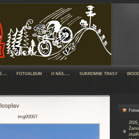
....
FOTOALBUM
O NÁS.....
SUKROMNE TRASY
WOOD
losplav
Foto
img00007
2026_
Žarno
studň