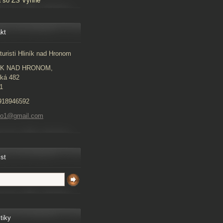
a so ZŠ Vyhne
kt
turisti Hliník nad Hronom
ÍK NAD HRONOM,
ká 482
1
918946592
to1@gmail.com
ist
tiky