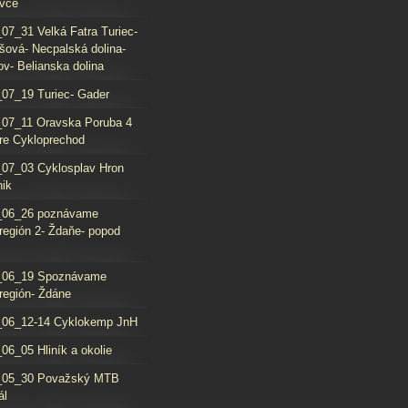
vce
07_31 Velká Fatra Turiec-
šová- Necpalská dolina-
ov- Belianska dolina
07_19 Turiec- Gader
07_11 Oravska Poruba 4
re Cykloprechod
07_03 Cyklosplav Hron
nik
_06_26 poznávame
región 2- Ždaňe- popod
_06_19 Spoznávame
región- Ždáne
_06_12-14 Cyklokemp JnH
06_05 Hliník a okolie
_05_30 Považský MTB
ál