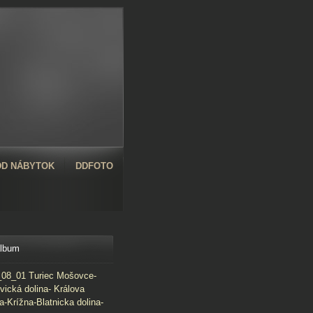
D NÁBYTOK
DDFOTO
album
08_01 Turiec Mošovce-
vická dolina- Králova
a-Krížna-Blatnicka dolina-