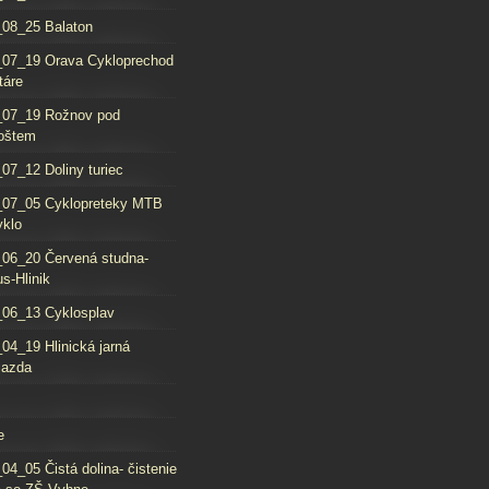
08_25 Balaton
_07_19 Orava Cykloprechod
táre
_07_19 Rožnov pod
oštem
07_12 Doliny turiec
_07_05 Cyklopreteky MTB
yklo
06_20 Červená studna-
s-Hlinik
06_13 Cyklosplav
04_19 Hlinická jarná
jazda
e
04_05 Čistá dolina- čistenie