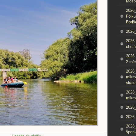
Mošo
2026_
Folku
Boriš
2026_
2026_
chotá
2026_
2.roč
2026
mikro
skalu
2026
mikro
2026
2026_
2026
špeci