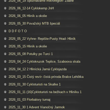
2026_06_19 Spoznávame mikroregión- Ždáne
2026_06_12-14 Cyklokemp JnH
2026_06_05 Hliník a okolie
2026_05_30 Považský MTB špeciál
D D F O T O
2026_05_22 Vyhne- Repište-Pusty Hrad- Hliník
2026_05_15 Hliník a okolie
2026_05_08 Potulky po Turci 1
2026_04_24 Cyklokruzok Teplice, Szaboova skala
2026_04_12 2 Hlinícká Jarná Cyklojazda
2026_03_15 Čistý revír- čistá príroda Bralce Lehôtka
2026_01_30 Cykloturisti na Skalke 1
2026_01_11 (16)Cykloturisti na bežkach v Hliníku 1
2026_01_03 Florbalovy turnaj
2025_11_30 1 Advent Vianočný Jarmok