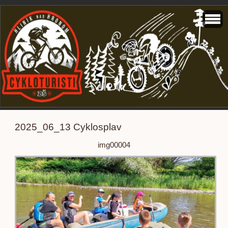
2025_06_13 Cyklosplav
img00004