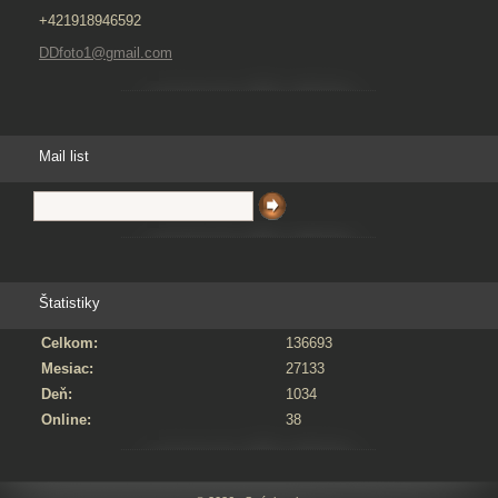
+421918946592
DDfoto1@gmail.com
Mail list
Štatistiky
Celkom:
136693
Mesiac:
27133
Deň:
1034
Online:
38