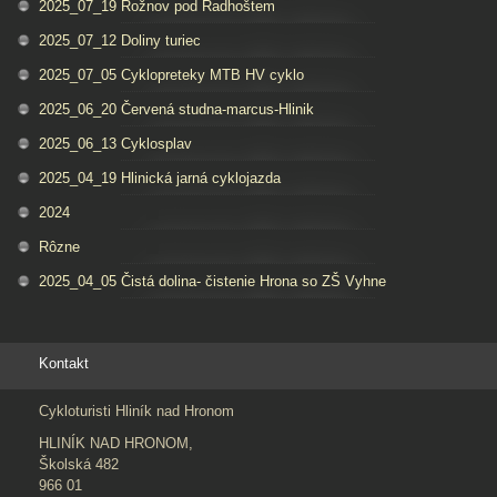
2025_07_19 Rožnov pod Radhoštem
2025_07_12 Doliny turiec
2025_07_05 Cyklopreteky MTB HV cyklo
2025_06_20 Červená studna-marcus-Hlinik
2025_06_13 Cyklosplav
2025_04_19 Hlinická jarná cyklojazda
2024
Rôzne
2025_04_05 Čistá dolina- čistenie Hrona so ZŠ Vyhne
Kontakt
Cykloturisti Hliník nad Hronom
HLINÍK NAD HRONOM,
Školská 482
966 01