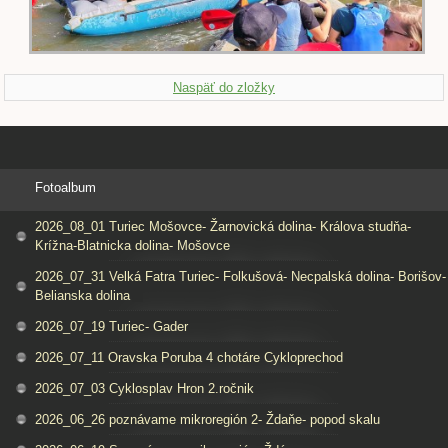
Naspäť do zložky
Fotoalbum
2026_08_01 Turiec Mošovce- Žarnovická dolina- Králova studňa-
Krížna-Blatnicka dolina- Mošovce
2026_07_31 Velká Fatra Turiec- Folkušová- Necpalská dolina- Borišov-
Belianska dolina
2026_07_19 Turiec- Gader
2026_07_11 Oravska Poruba 4 chotáre Cykloprechod
2026_07_03 Cyklosplav Hron 2.ročnik
2026_06_26 poznávame mikroregión 2- Ždaňe- popod skalu