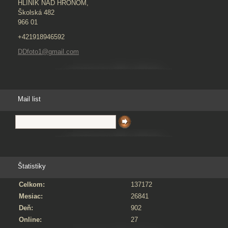
HLINÍK NAD HRONOM,
Školská 482
966 01
+421918946592
DDfoto1@gmail.com
Mail list
Štatistiky
Celkom:
137172
Mesiac:
26841
Deň:
902
Online:
27