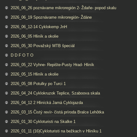
2026_06_26 poznávame mikroregión 2- Ždaňe- popod skalu
2026_06_19 Spoznávame mikroregión- Ždáne
2026_06_12-14 Cyklokemp JnH
2026_06_05 Hliník a okolie
2026_05_30 Považský MTB špeciál
D D F O T O
2026_05_22 Vyhne- Repište-Pusty Hrad- Hliník
2026_05_15 Hliník a okolie
2026_05_08 Potulky po Turci 1
2026_04_24 Cyklokruzok Teplice, Szaboova skala
2026_04_12 2 Hlinícká Jarná Cyklojazda
2026_03_15 Čistý revír- čistá príroda Bralce Lehôtka
2026_01_30 Cykloturisti na Skalke 1
2026_01_11 (16)Cykloturisti na bežkach v Hliníku 1