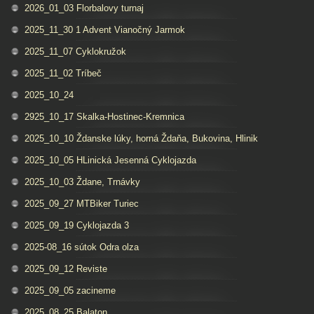
2026_01_03 Florbalovy turnaj
2025_11_30 1 Advent Vianočný Jarmok
2025_11_07 Cyklokružok
2025_11_02 Tríbeč
2025_10_24
2925_10_17 Skalka-Hostinec-Kremnica
2025_10_10 Ždanske lúky, horná Ždaňa, Bukovina, Hlinik
2025_10_05 HLinická Jesenná Cyklojazda
2025_10_03 Ždane, Trnávky
2025_09_27 MTBiker Turiec
2025_09_19 Cyklojazda 3
2025-08_16 sútok Odra olza
2025_09_12 Reviste
2025_09_05 zacineme
2025_08_25 Balaton