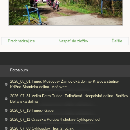
← Predchádzajúce
Naspäť do zložky
Ďalšie →
Fotoalbum
2026_08_01 Turiec Mošovce- Žarnovická dolina- Králova studňa-
Krížna-Blatnicka dolina- Mošovce
2026_07_31 Velká Fatra Turiec- Folkušová- Necpalská dolina- Borišov-
Belianska dolina
2026_07_19 Turiec- Gader
2026_07_11 Oravska Poruba 4 chotáre Cykloprechod
2026_07_03 Cyklosplav Hron 2.ročnik