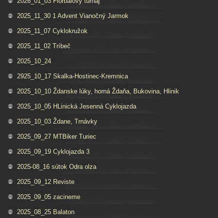
2026_01_03 Florbalovy turnaj
2025_11_30 1 Advent Vianočný Jarmok
2025_11_07 Cyklokružok
2025_11_02 Tríbeč
2025_10_24
2925_10_17 Skalka-Hostinec-Kremnica
2025_10_10 Ždanske lúky, horná Ždaňa, Bukovina, Hlinik
2025_10_05 HLinická Jesenná Cyklojazda
2025_10_03 Ždane, Trnávky
2025_09_27 MTBiker Turiec
2025_09_19 Cyklojazda 3
2025-08_16 sútok Odra olza
2025_09_12 Reviste
2025_09_05 zacineme
2025_08_25 Balaton