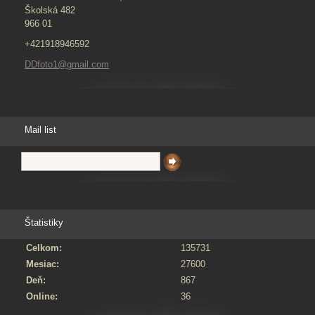
Školská 482
966 01
+421918946592
DDfoto1@gmail.com
Mail list
Štatistiky
Celkom:
135731
Mesiac:
27600
Deň:
867
Online:
36