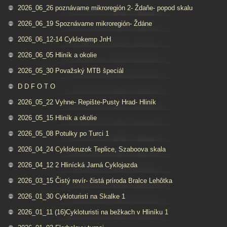
2026_06_26 poznávame mikroregión 2- Ždaňe- popod skalu
2026_06_19 Spoznávame mikroregión- Ždáne
2026_06_12-14 Cyklokemp JnH
2026_06_05 Hliník a okolie
2026_05_30 Považský MTB špeciál
D D F O T O
2026_05_22 Vyhne- Repište-Pusty Hrad- Hliník
2026_05_15 Hliník a okolie
2026_05_08 Potulky po Turci 1
2026_04_24 Cyklokruzok Teplice, Szaboova skala
2026_04_12 2 Hlinícká Jarná Cyklojazda
2026_03_15 Čistý revír- čistá príroda Bralce Lehôtka
2026_01_30 Cykloturisti na Skalke 1
2026_01_11 (16)Cykloturisti na bežkach v Hliníku 1