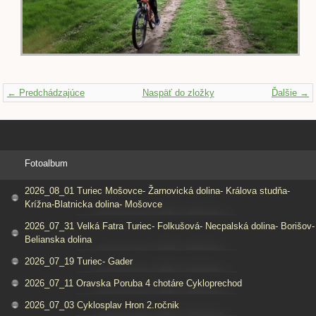
← Predchádzajúce
Naspäť do zložky
Ďalšie →
Fotoalbum
2026_08_01 Turiec Mošovce- Žarnovická dolina- Králova studňa-
Krížna-Blatnicka dolina- Mošovce
2026_07_31 Velká Fatra Turiec- Folkušová- Necpalská dolina- Borišov-
Belianska dolina
2026_07_19 Turiec- Gader
2026_07_11 Oravska Poruba 4 chotáre Cykloprechod
2026_07_03 Cyklosplav Hron 2.ročnik