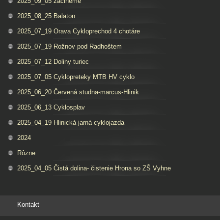
2025_09_05 zacineme
2025_08_25 Balaton
2025_07_19 Orava Cykloprechod 4 chotáre
2025_07_19 Rožnov pod Radhoštem
2025_07_12 Doliny turiec
2025_07_05 Cyklopreteky MTB HV cyklo
2025_06_20 Červená studna-marcus-Hlinik
2025_06_13 Cyklosplav
2025_04_19 Hlinická jarná cyklojazda
2024
Rôzne
2025_04_05 Čistá dolina- čistenie Hrona so ZŠ Vyhne
Kontakt