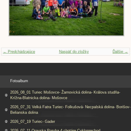
← Predchádzajúce
Naspäť do zložky
Ďalšie →
Fotoalbum
2026_08_01 Turiec Mošovce- Žarnovická dolina- Králova studňa-
Krížna-Blatnicka dolina- Mošovce
2026_07_31 Velká Fatra Turiec- Folkušová- Necpalská dolina- Borišov-
Belianska dolina
2026_07_19 Turiec- Gader
2026_07_11 Oravska Poruba 4 chotáre Cykloprechod