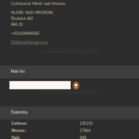
Cykloturisti Hliník nad Hronom
HLINÍK NAD HRONOM,
Školská 482
966 01
+421918946592
DDfoto1@gmail.com
Mail list
Štatistiky
Celkom:
135155
Mesiac:
27864
Deň:
999