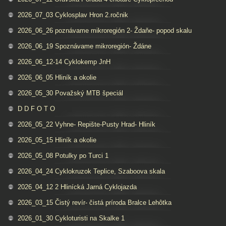
2026_07_03 Cyklosplav Hron 2.ročnik
2026_06_26 poznávame mikroregión 2- Ždaňe- popod skalu
2026_06_19 Spoznávame mikroregión- Ždáne
2026_06_12-14 Cyklokemp JnH
2026_06_05 Hliník a okolie
2026_05_30 Považský MTB špeciál
D D F O T O
2026_05_22 Vyhne- Repište-Pusty Hrad- Hliník
2026_05_15 Hliník a okolie
2026_05_08 Potulky po Turci 1
2026_04_24 Cyklokruzok Teplice, Szaboova skala
2026_04_12 2 Hlinícká Jarná Cyklojazda
2026_03_15 Čistý revír- čistá príroda Bralce Lehôtka
2026_01_30 Cykloturisti na Skalke 1