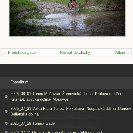
← Predchádzajúce
Naspäť do zložky
Ďalšie →
Fotoalbum
2026_08_01 Turiec Mošovce- Žarnovická dolina- Králova studňa-
Krížna-Blatnicka dolina- Mošovce
2026_07_31 Velká Fatra Turiec- Folkušová- Necpalská dolina- Borišov-
Belianska dolina
2026_07_19 Turiec- Gader
2026_07_11 Oravska Poruba 4 chotáre Cykloprechod