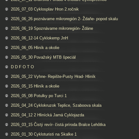
2026_07_03 Cyklosplav Hron 2.ročnik
2026_06_26 poznávame mikroregión 2- Ždaňe- popod skalu
2026_06_19 Spoznávame mikroregión- Ždáne
2026_06_12-14 Cyklokemp JnH
2026_06_05 Hliník a okolie
2026_05_30 Považský MTB špeciál
D D F O T O
2026_05_22 Vyhne- Repište-Pusty Hrad- Hliník
2026_05_15 Hliník a okolie
2026_05_08 Potulky po Turci 1
2026_04_24 Cyklokruzok Teplice, Szaboova skala
2026_04_12 2 Hlinícká Jarná Cyklojazda
2026_03_15 Čistý revír- čistá príroda Bralce Lehôtka
2026_01_30 Cykloturisti na Skalke 1