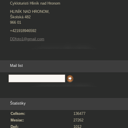
Cykloturisti Hliník nad Hronom
HLINÍK NAD HRONOM,
Školská 482
966 01
+421918946592
DDfoto1@gmail.com
Mail list
Štatistiky
Celkom:
136477
Mesiac:
27262
Deň:
1012