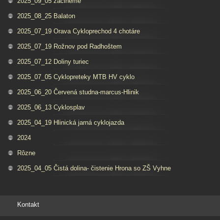
2025_09_05 zacineme
2025_08_25 Balaton
2025_07_19 Orava Cykloprechod 4 chotáre
2025_07_19 Rožnov pod Radhoštem
2025_07_12 Doliny turiec
2025_07_05 Cyklopreteky MTB HV cyklo
2025_06_20 Červená studna-marcus-Hlinik
2025_06_13 Cyklosplav
2025_04_19 Hlinická jarná cyklojazda
2024
Rôzne
2025_04_05 Čistá dolina- čistenie Hrona so ZŠ Vyhne
Kontakt