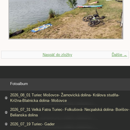
Naspäť do zložky
Ďalšie →
Fotoalbum
2026_08_01 Turiec Mošovce- Žarnovická dolina- Králova studňa-
Krížna-Blatnicka dolina- Mošovce
2026_07_31 Velká Fatra Turiec- Folkušová- Necpalská dolina- Borišov-
Belianska dolina
2026_07_19 Turiec- Gader