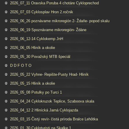
2026_07_11 Oravska Poruba 4 chotáre Cykloprechod
2026_07_03 Cyklosplav Hron 2.ročnik
2026_06_26 poznávame mikroregión 2- Ždaňe- popod skalu
2026_06_19 Spoznávame mikroregión- Ždáne
2026_06_12-14 Cyklokemp JnH
2026_06_05 Hliník a okolie
2026_05_30 Považský MTB špeciál
D D F O T O
2026_05_22 Vyhne- Repište-Pusty Hrad- Hliník
2026_05_15 Hliník a okolie
2026_05_08 Potulky po Turci 1
2026_04_24 Cyklokruzok Teplice, Szaboova skala
2026_04_12 2 Hlinícká Jarná Cyklojazda
2026_03_15 Čistý revír- čistá príroda Bralce Lehôtka
2026_01_30 Cykloturisti na Skalke 1