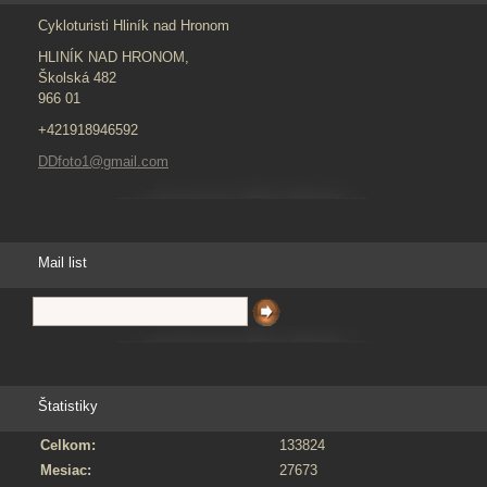
Cykloturisti Hliník nad Hronom
HLINÍK NAD HRONOM,
Školská 482
966 01
+421918946592
DDfoto1@gmail.com
Mail list
Štatistiky
Celkom:
133824
Mesiac:
27673