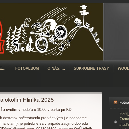
....
FOTOALBUM
O NÁS.....
SUKROMNE TRASY
WOOD
a okolím Hliníka 2025
Foto
 Ťa uvidím v nedeľu o 10:00 v parku pri KD.
2026_
t dostatok občerstvenia pre všetkých ( a nechceme
Žarno
 financiami), je potrebné sa v prípade záujmu dopredu
studň
l:DDfoto1@gmail.com, 0918946592, alebo na OcÚ Hliník ,