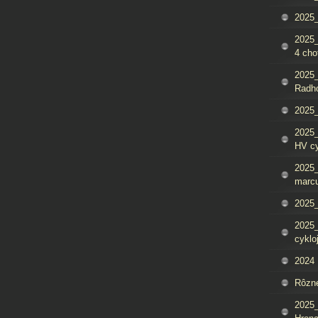
2025_
2025
4 cho
2025
Radh
2025_
2025
HV c
2025_
marcu
2025_
2025_
cyklo
2024
Rôzn
2025_