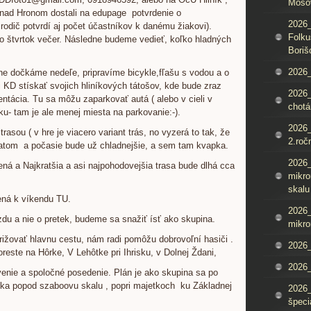
Mošo
k nad Hronom dostali na edupage potvrdenie o
2026_
odič potvrdí aj počet účastníkov k danému žiakovi).
Folku
vo štvrtok večer. Následne budeme vedieť, koľko hladných
Boriš
2026_
ne dočkáme nedeľe, pripravíme bicykle,fľašu s vodou a o
 KD stískať svojich hliníkových tátošov, kde bude zraz
2026_
ntácia. Tu sa môžu zaparkovať autá ( alebo v cieli v
chotá
sku- tam je ale menej miesta na parkovanie:-).
2026_
sou ( v hre je viacero variant trás, no vyzerá to tak, že
2.roč
latom a počasie bude už chladnejšie, a sem tam kvapka.
2026
ná a Najkratšia a asi najpohodovejšia trasa bude dlhá cca
mikro
skalu
ená k víkendu TU.
2026
du a nie o pretek, budeme sa snažiť ísť ako skupina.
mikro
ižovať hlavnu cestu, nám radi pomôžu dobrovoľní hasiči .
2026
otoreste na Hôrke, V Lehôtke pri Ihrisku, v Dolnej Ždani,
2026_
enie a spoločné posedenie. Plán je ako skupina sa po
íka popod szaboovu skalu , popri majetkoch ku Základnej
2026
špeci