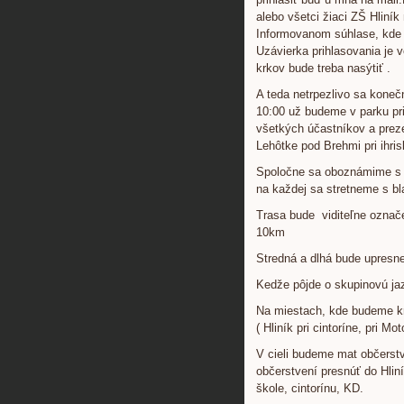
alebo všetci žiaci ZŠ Hliní
Informovanom súhlase, kde r
Uzávierka prihlasovania je 
krkov bude treba nasýtiť .
A teda netrpezlivo sa koneč
10:00 už budeme v parku pri
všetkých účastníkov a preze
Lehôtke pod Brehmi pri ihri
Spoločne sa oboznámime s tra
na každej sa stretneme s b
Trasa bude viditeľne označe
10km
Stredná a dlhá bude upresn
Kedže pôjde o skupinovú jaz
Na miestach, kde budeme kr
( Hliník pri cintoríne, pri M
V cieli budeme mat občerstv
občerstvení presnúť do Hlin
škole, cintorínu, KD.