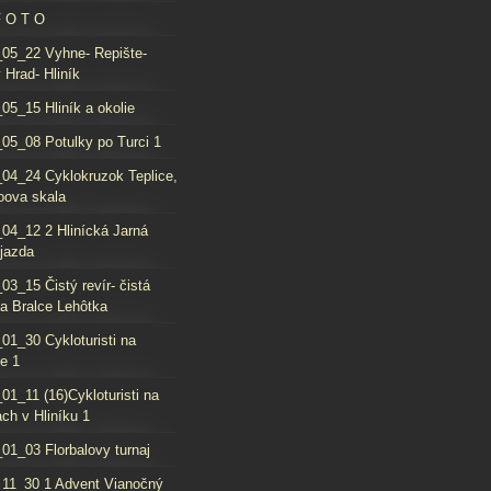
F O T O
05_22 Vyhne- Repište-
 Hrad- Hliník
05_15 Hliník a okolie
05_08 Potulky po Turci 1
04_24 Cyklokruzok Teplice,
oova skala
04_12 2 Hlinícká Jarná
jazda
03_15 Čistý revír- čistá
da Bralce Lehôtka
01_30 Cykloturisti na
e 1
01_11 (16)Cykloturisti na
ch v Hliníku 1
01_03 Florbalovy turnaj
11_30 1 Advent Vianočný