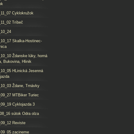
ok
11_07 Cyklokružok
11_02 Tríbeč
_10_24
10_17 Skalka-Hostinec-
nica
10_10 Ždanske lúky, horná
, Bukovina, Hlinik
10_05 HLinická Jesenná
jazda
10_03 Ždane, Trnávky
09_27 MTBiker Turiec
09_19 Cyklojazda 3
08_16 sútok Odra olza
09_12 Reviste
_09_05 zacineme