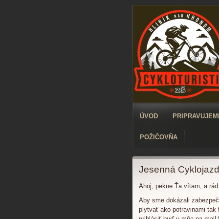
ÚVOD
PRIPRAVUJEME
POŽIČOVŇA
Jesenná Cyklojazd
Ahoj, pekne Ťa vítam, a rád
Aby sme dokázali zabezpeči
plytvať ako potravinami tak
prihlásiť buď u mňa na mai