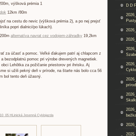
200m, výšková prémia 1
D D 
adok
12km /80m
2026_
Pusty
jsť na cestu do nevic (výšková prémia 2), a po nej prejsť
níka popri dialnici/po lúkach).
2026_
/ 200m
alternatíva navrat cez vodojem-záhradky
19,2km
2026_
2026_
ť za účasť a pomoc. Veľké ďakujem patrí aj chlapcom z
Szab
a bezodplatnú pomoc pri výrobe drevených magnetiek.
2026_
 obci Lehôtka za požičanie priestorov pri ihrisku. Aj
Cyklo
me si užili pekný deň v prírode, na štarte nás bolo cca 56
m bol tento deň úžasný.
2026_
príro
2026_
Skalk
2026_
bežka
10_05 HLinická Jesenná Cyklojazda
2026_
2025_