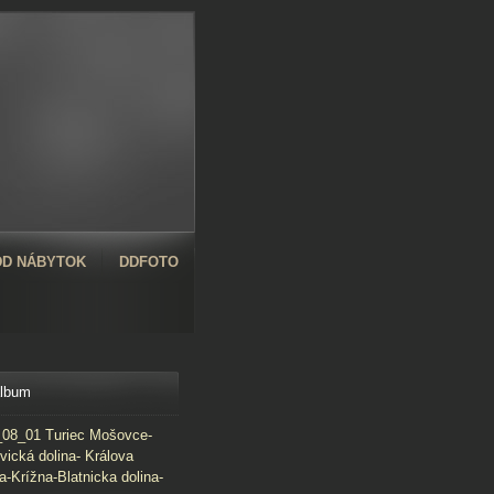
D NÁBYTOK
DDFOTO
album
08_01 Turiec Mošovce-
vická dolina- Králova
a-Krížna-Blatnicka dolina-