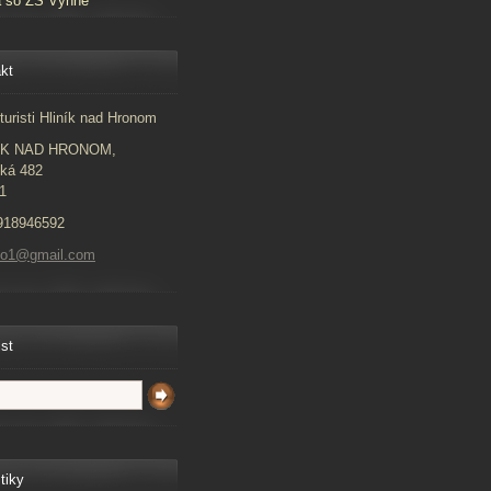
a so ZŠ Vyhne
kt
turisti Hliník nad Hronom
ÍK NAD HRONOM,
ká 482
1
918946592
to1@gmail.com
ist
tiky