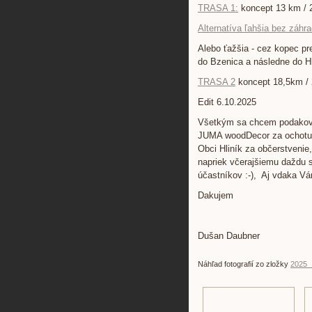
TRASA 1:
koncept 13 km / 
Alternatíva ľahšia bez záhr
Alebo ťažšia - cez kopec pre
do Bzenica a následne do Hli
TRASA 2
koncept 18,5km 
Edit 6.10.2025
Všetkým sa chcem podakova
JUMA woodDecor za ochotu 
Obci Hliník za občerstvenie,
napriek včerajšiemu daždu s
účastníkov :-), Aj vdaka Vá
Dakujem
Dušan Daubner
Náhľad fotografií zo zložky
2025_