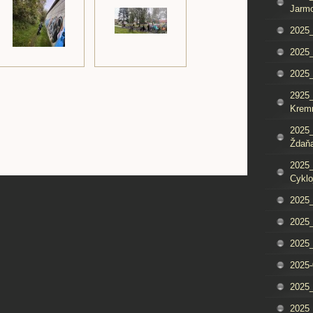
Jarm
2025_
2025_
2025
2925_
Krem
2025_
Ždaňa
2025_
Cyklo
2025_
2025_
2025_
2025-
2025_
2025