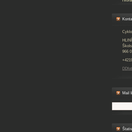
Hron
Konta
Cyklo
HLIN
Škols
966 0
+421
DDfo
Mail l
Štatis