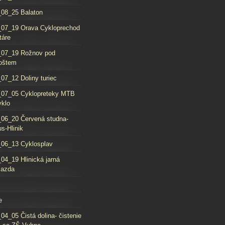
08_25 Balaton
_07_19 Orava Cykloprechod
táre
_07_19 Rožnov pod
oštem
07_12 Doliny turiec
_07_05 Cyklopreteky MTB
yklo
06_20 Červená studna-
s-Hlinik
06_13 Cyklosplav
04_19 Hlinická jarná
jazda
e
04_05 Čistá dolina- čistenie