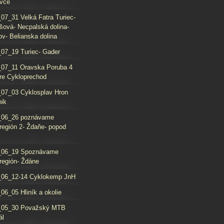
vce
07_31 Velká Fatra Turiec-
šová- Necpalská dolina-
ov- Belianska dolina
07_19 Turiec- Gader
07_11 Oravska Poruba 4
re Cykloprechod
07_03 Cyklosplav Hron
nik
_06_26 poznávame
región 2- Ždaňe- popod
_06_19 Spoznávame
región- Ždáne
_06_12-14 Cyklokemp JnH
06_05 Hliník a okolie
_05_30 Považský MTB
ál