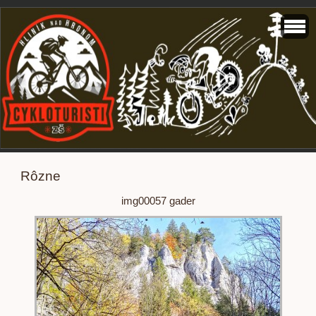
Rôzne
img00057 gader