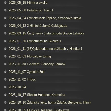
2026_05_15 Hliník a okolie
2026_05_08 Potulky po Turci 1
2026_04_24 Cyklokruzok Teplice, Szaboova skala
2026_04_12 2 Hlinícká Jarná Cyklojazda
2026_03_15 Čistý revír- čistá príroda Bralce Lehôtka
2026_01_30 Cykloturisti na Skalke 1
2026_01_11 (16)Cykloturisti na bežkach v Hliníku 1
2026_01_03 Florbalovy turnaj
2025_11_30 1 Advent Vianočný Jarmok
2025_11_07 Cyklokružok
2025_11_02 Tríbeč
2025_10_24
2925_10_17 Skalka-Hostinec-Kremnica
2025_10_10 Ždanske lúky, horná Ždaňa, Bukovina, Hlinik
2025_10_05 HLinická Jesenná Cyklojazda