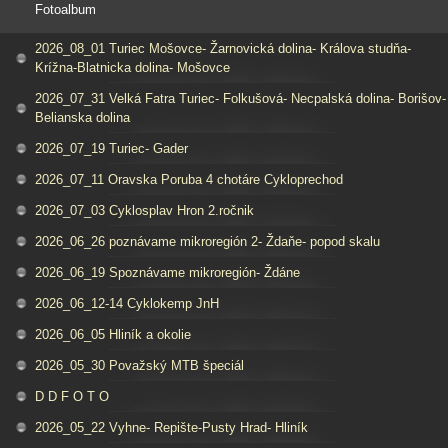
Fotoalbum
2026_08_01 Turiec Mošovce- Žarnovická dolina- Králova studňa-
Krížna-Blatnicka dolina- Mošovce
2026_07_31 Velká Fatra Turiec- Folkušová- Necpalská dolina- Borišov-
Belianska dolina
2026_07_19 Turiec- Gader
2026_07_11 Oravska Poruba 4 chotáre Cykloprechod
2026_07_03 Cyklosplav Hron 2.ročnik
2026_06_26 poznávame mikroregión 2- Ždaňe- popod skalu
2026_06_19 Spoznávame mikroregión- Ždáne
2026_06_12-14 Cyklokemp JnH
2026_06_05 Hliník a okolie
2026_05_30 Považský MTB špeciál
D D F O T O
2026_05_22 Vyhne- Repište-Pusty Hrad- Hliník