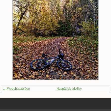
← Predchádzajúce
Naspäť do zložky