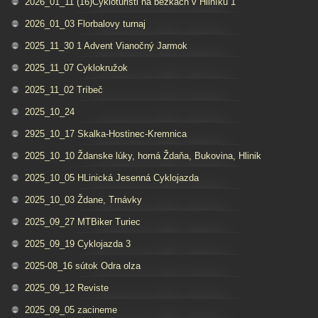
2026_01_11 (16)Cykloturisti na bežkach v Hliníku 1
2026_01_03 Florbalovy turnaj
2025_11_30 1 Advent Vianočný Jarmok
2025_11_07 Cyklokružok
2025_11_02 Tríbeč
2025_10_24
2925_10_17 Skalka-Hostinec-Kremnica
2025_10_10 Ždanske lúky, horná Ždaňa, Bukovina, Hlinik
2025_10_05 HLinická Jesenná Cyklojazda
2025_10_03 Ždane, Trnávky
2025_09_27 MTBiker Turiec
2025_09_19 Cyklojazda 3
2025-08_16 sútok Odra olza
2025_09_12 Reviste
2025_09_05 zacineme