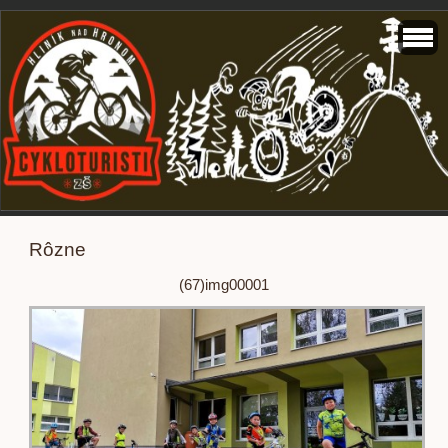
Rôzne
(67)img00001