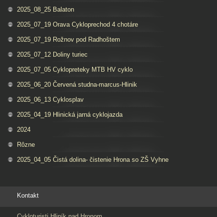
2025_08_25 Balaton
2025_07_19 Orava Cykloprechod 4 chotáre
2025_07_19 Rožnov pod Radhoštem
2025_07_12 Doliny turiec
2025_07_05 Cyklopreteky MTB HV cyklo
2025_06_20 Červená studna-marcus-Hlinik
2025_06_13 Cyklosplav
2025_04_19 Hlinická jarná cyklojazda
2024
Rôzne
2025_04_05 Čistá dolina- čistenie Hrona so ZŠ Vyhne
Kontakt
Cykloturisti Hliník nad Hronom