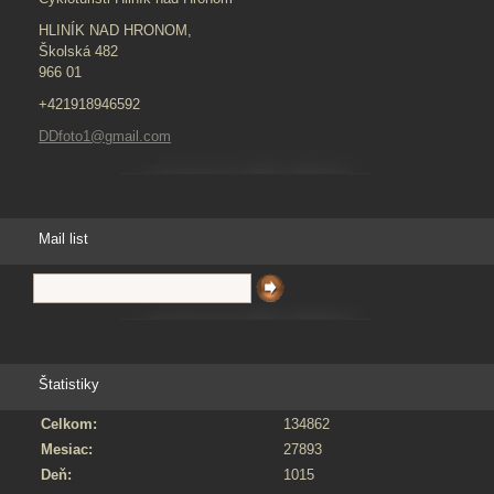
HLINÍK NAD HRONOM,
Školská 482
966 01
+421918946592
DDfoto1@gmail.com
Mail list
Štatistiky
Celkom:
134862
Mesiac:
27893
Deň:
1015