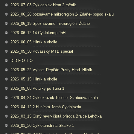
2026_07_03 Cyklosplav Hron 2.ročnik
2026_06_26 poznávame mikroregión 2- Ždaňe- popod skalu
2026_06_19 Spoznávame mikroregión- Ždáne
2026_06_12-14 Cyklokemp JnH
2026_06_05 Hliník a okolie
2026_05_30 Považský MTB špeciál
D D F O T O
2026_05_22 Vyhne- Repište-Pusty Hrad- Hliník
2026_05_15 Hliník a okolie
2026_05_08 Potulky po Turci 1
2026_04_24 Cyklokruzok Teplice, Szaboova skala
2026_04_12 2 Hlinícká Jarná Cyklojazda
2026_03_15 Čistý revír- čistá príroda Bralce Lehôtka
2026_01_30 Cykloturisti na Skalke 1