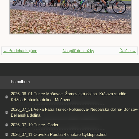
← Predchádzajúce
Naspäť do zložky
Ďalšie →
Fotoalbum
2026_08_01 Turiec Mošovce- Žarnovická dolina- Králova studňa-
Krížna-Blatnicka dolina- Mošovce
2026_07_31 Velká Fatra Turiec- Folkušová- Necpalská dolina- Borišov-
Belianska dolina
2026_07_19 Turiec- Gader
2026_07_11 Oravska Poruba 4 chotáre Cykloprechod