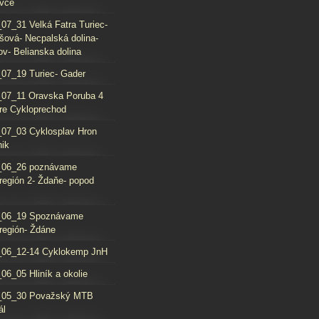
vce
07_31 Velká Fatra Turiec-
šová- Necpalská dolina-
ov- Belianska dolina
07_19 Turiec- Gader
07_11 Oravska Poruba 4
re Cykloprechod
07_03 Cyklosplav Hron
nik
_06_26 poznávame
región 2- Ždaňe- popod
_06_19 Spoznávame
región- Ždáne
_06_12-14 Cyklokemp JnH
06_05 Hliník a okolie
_05_30 Považský MTB
ál