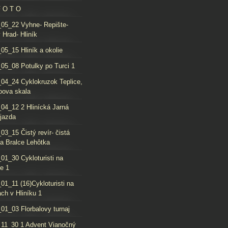
F O T O
05_22 Vyhne- Repište-
 Hrad- Hliník
05_15 Hliník a okolie
05_08 Potulky po Turci 1
04_24 Cyklokruzok Teplice,
oova skala
04_12 2 Hlinícká Jarná
jazda
03_15 Čistý revír- čistá
da Bralce Lehôtka
01_30 Cykloturisti na
e 1
01_11 (16)Cykloturisti na
ch v Hliníku 1
01_03 Florbalovy turnaj
11_30 1 Advent Vianočný