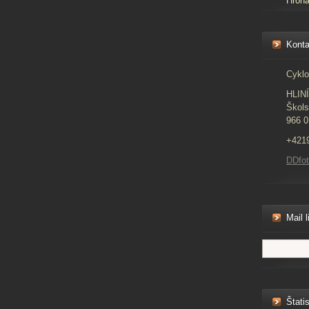
Hron
Konta
Cyklo
HLIN
Škols
966 0
+421
DDfo
Mail l
Štatis