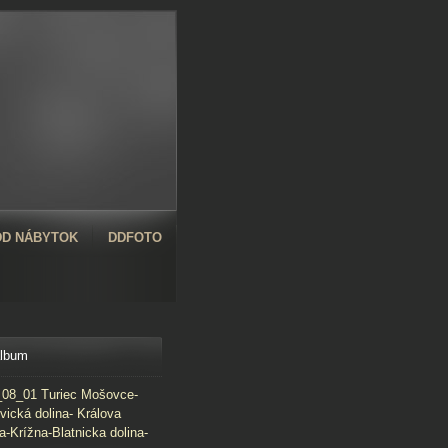
D NÁBYTOK
DDFOTO
album
08_01 Turiec Mošovce-
vická dolina- Králova
a-Krížna-Blatnicka dolina-