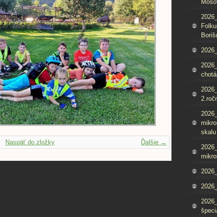
Mošo
2026_
Folku
Boriš
2026_
2026_
chotá
2026_
2.roč
2026
mikro
skalu
Naspäť do zložky
Ďalšie →
2026
mikro
2026
2026_
2026
špeci