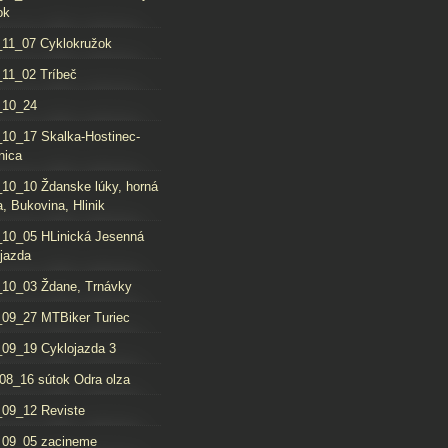
ok
11_07 Cyklokružok
11_02 Tríbeč
_10_24
10_17 Skalka-Hostinec-
nica
10_10 Ždanske lúky, horná
, Bukovina, Hlinik
10_05 HLinická Jesenná
jazda
10_03 Ždane, Trnávky
09_27 MTBiker Turiec
09_19 Cyklojazda 3
08_16 sútok Odra olza
09_12 Reviste
_09_05 zacineme