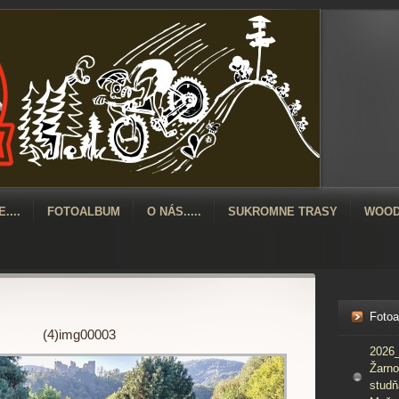
....
FOTOALBUM
O NÁS.....
SUKROMNE TRASY
WOOD
Foto
(4)img00003
2026_
Žarno
studň