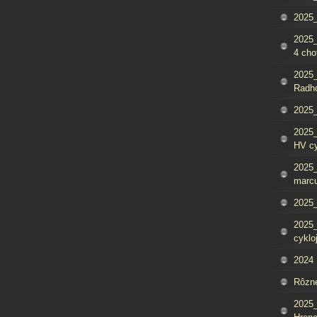
2025_
2025
4 cho
2025
Radh
2025_
2025
HV c
2025_
marcu
2025_
2025_
cyklo
2024
Rôzn
2025_