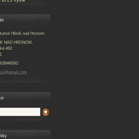
a so ZŠ Vyhne
kt
turisti Hliník nad Hronom
ÍK NAD HRONOM,
ká 482
1
918946592
to1@gmail.com
ist
tiky