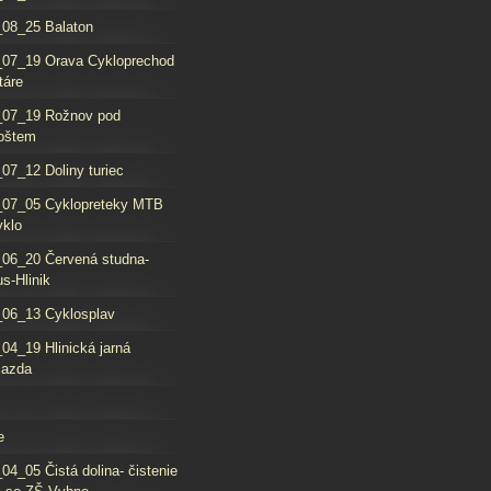
08_25 Balaton
_07_19 Orava Cykloprechod
táre
_07_19 Rožnov pod
oštem
07_12 Doliny turiec
_07_05 Cyklopreteky MTB
yklo
06_20 Červená studna-
s-Hlinik
06_13 Cyklosplav
04_19 Hlinická jarná
jazda
e
04_05 Čistá dolina- čistenie