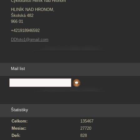
Cykloturisti Hliník nad Hronom
HLINÍK NAD HRONOM,
Školská 482
966 01
+421918946592
DDfoto1@gmail.com
Mail list
Štatistiky
Celkom:
135467
Mesiac:
27720
Deň:
828