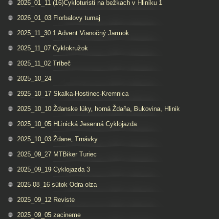
2026_01_11 (16)Cykloturisti na bežkach v Hliníku 1
2026_01_03 Florbalovy turnaj
2025_11_30 1 Advent Vianočný Jarmok
2025_11_07 Cyklokružok
2025_11_02 Tríbeč
2025_10_24
2925_10_17 Skalka-Hostinec-Kremnica
2025_10_10 Ždanske lúky, horná Ždaňa, Bukovina, Hlinik
2025_10_05 HLinická Jesenná Cyklojazda
2025_10_03 Ždane, Trnávky
2025_09_27 MTBiker Turiec
2025_09_19 Cyklojazda 3
2025-08_16 sútok Odra olza
2025_09_12 Reviste
2025_09_05 zacineme