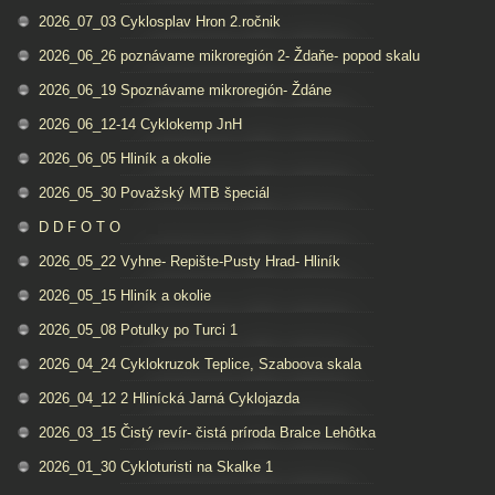
2026_07_03 Cyklosplav Hron 2.ročnik
2026_06_26 poznávame mikroregión 2- Ždaňe- popod skalu
2026_06_19 Spoznávame mikroregión- Ždáne
2026_06_12-14 Cyklokemp JnH
2026_06_05 Hliník a okolie
2026_05_30 Považský MTB špeciál
D D F O T O
2026_05_22 Vyhne- Repište-Pusty Hrad- Hliník
2026_05_15 Hliník a okolie
2026_05_08 Potulky po Turci 1
2026_04_24 Cyklokruzok Teplice, Szaboova skala
2026_04_12 2 Hlinícká Jarná Cyklojazda
2026_03_15 Čistý revír- čistá príroda Bralce Lehôtka
2026_01_30 Cykloturisti na Skalke 1