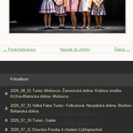
← Predchádzajúce
Naspäť do zložky
Ďalšie →
Fotoalbum
2026_08_01 Turiec Mošovce- Žarnovická dolina- Králova studňa-
Krížna-Blatnicka dolina- Mošovce
2026_07_31 Velká Fatra Turiec- Folkušová- Necpalská dolina- Borišov-
Belianska dolina
2026_07_19 Turiec- Gader
2026_07_11 Oravska Poruba 4 chotáre Cykloprechod