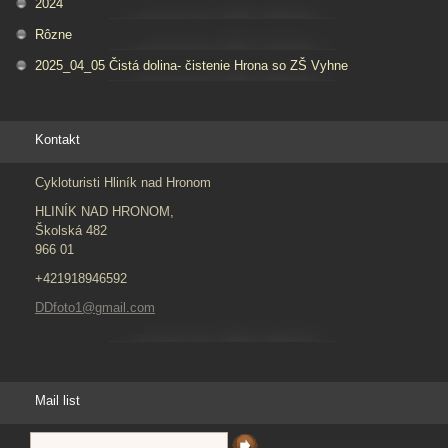
2024
Rôzne
2025_04_05 Čistá dolina- čistenie Hrona so ZŠ Vyhne
Kontakt
Cykloturisti Hliník nad Hronom
HLINÍK NAD HRONOM,
Školská 482
966 01
+421918946592
DDfoto1@gmail.com
Mail list