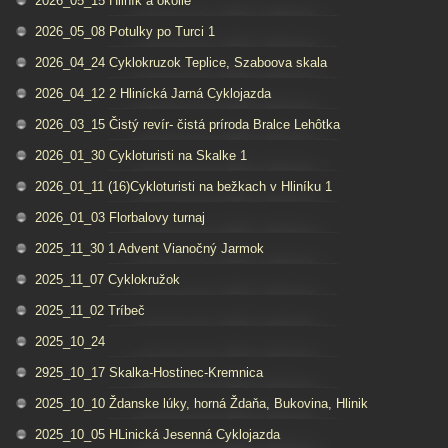
2026_05_15 Hliník a okolie
2026_05_08 Potulky po Turci 1
2026_04_24 Cyklokruzok Teplice, Szaboova skala
2026_04_12 2 Hlinícká Jarná Cyklojazda
2026_03_15 Čistý revír- čistá príroda Bralce Lehôtka
2026_01_30 Cykloturisti na Skalke 1
2026_01_11 (16)Cykloturisti na bežkach v Hliníku 1
2026_01_03 Florbalovy turnaj
2025_11_30 1 Advent Vianočný Jarmok
2025_11_07 Cyklokružok
2025_11_02 Tríbeč
2025_10_24
2925_10_17 Skalka-Hostinec-Kremnica
2025_10_10 Ždanske lúky, horná Ždaňa, Bukovina, Hlinik
2025_10_05 HLinická Jesenná Cyklojazda