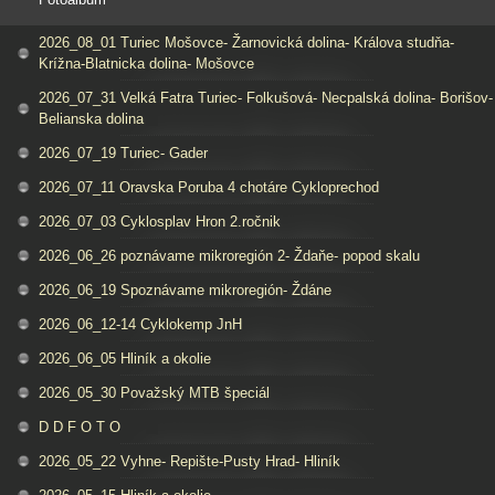
2026_08_01 Turiec Mošovce- Žarnovická dolina- Králova studňa-
Krížna-Blatnicka dolina- Mošovce
2026_07_31 Velká Fatra Turiec- Folkušová- Necpalská dolina- Borišov-
Belianska dolina
2026_07_19 Turiec- Gader
2026_07_11 Oravska Poruba 4 chotáre Cykloprechod
2026_07_03 Cyklosplav Hron 2.ročnik
2026_06_26 poznávame mikroregión 2- Ždaňe- popod skalu
2026_06_19 Spoznávame mikroregión- Ždáne
2026_06_12-14 Cyklokemp JnH
2026_06_05 Hliník a okolie
2026_05_30 Považský MTB špeciál
D D F O T O
2026_05_22 Vyhne- Repište-Pusty Hrad- Hliník