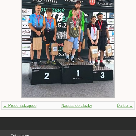
← Predchádzajúce
Naspäť do zložky
Ďalšie →
Fotoalbum