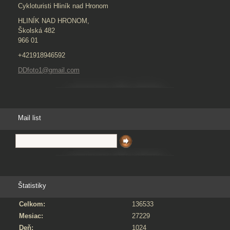
Cykloturisti Hliník nad Hronom
HLINÍK NAD HRONOM,
Školská 482
966 01
+421918946592
DDfoto1@gmail.com
Mail list
Štatistiky
Celkom:
136533
Mesiac:
27229
Deň:
1024