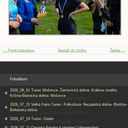
← Predchádzajúce
Naspäť do zložky
Ďalšie →
Fotoalbum
2026_08_01 Turiec Mošovce- Žarnovická dolina- Králova studňa-
Krížna-Blatnicka dolina- Mošovce
2026_07_31 Velká Fatra Turiec- Folkušová- Necpalská dolina- Borišov-
Belianska dolina
2026_07_19 Turiec- Gader
2026_07_11 Oravska Poruba 4 chotáre Cykloprechod