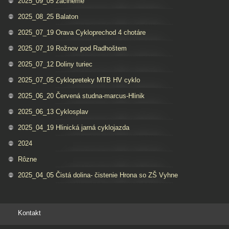
2025_09_05 zacineme
2025_08_25 Balaton
2025_07_19 Orava Cykloprechod 4 chotáre
2025_07_19 Rožnov pod Radhoštem
2025_07_12 Doliny turiec
2025_07_05 Cyklopreteky MTB HV cyklo
2025_06_20 Červená studna-marcus-Hlinik
2025_06_13 Cyklosplav
2025_04_19 Hlinická jarná cyklojazda
2024
Rôzne
2025_04_05 Čistá dolina- čistenie Hrona so ZŠ Vyhne
Kontakt