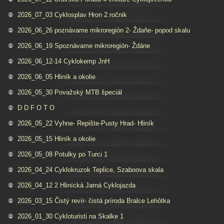
2026_07_03 Cyklosplav Hron 2.ročnik
2026_06_26 poznávame mikroregión 2- Ždaňe- popod skalu
2026_06_19 Spoznávame mikroregión- Ždáne
2026_06_12-14 Cyklokemp JnH
2026_06_05 Hliník a okolie
2026_05_30 Považský MTB špeciál
D D F O T O
2026_05_22 Vyhne- Repište-Pusty Hrad- Hliník
2026_05_15 Hliník a okolie
2026_05_08 Potulky po Turci 1
2026_04_24 Cyklokruzok Teplice, Szaboova skala
2026_04_12 2 Hlinícká Jarná Cyklojazda
2026_03_15 Čistý revír- čistá príroda Bralce Lehôtka
2026_01_30 Cykloturisti na Skalke 1