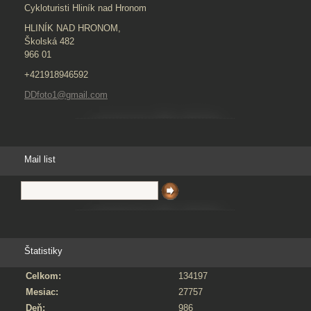
Cykloturisti Hliník nad Hronom
HLINÍK NAD HRONOM,
Školská 482
966 01
+421918946592
DDfoto1@gmail.com
Mail list
Štatistiky
Celkom:
134197
Mesiac:
27757
Deň:
986