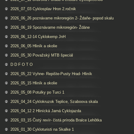
2026_07_03 Cyklosplav Hron 2.ročnik
2026_06_26 poznávame mikroregión 2- Ždaňe- popod skalu
2026_06_19 Spoznávame mikroregión- Ždáne
2026_06_12-14 Cyklokemp JnH
2026_06_05 Hliník a okolie
2026_05_30 Považský MTB špeciál
D D F O T O
2026_05_22 Vyhne- Repište-Pusty Hrad- Hliník
2026_05_15 Hliník a okolie
2026_05_08 Potulky po Turci 1
2026_04_24 Cyklokruzok Teplice, Szaboova skala
2026_04_12 2 Hlinícká Jarná Cyklojazda
2026_03_15 Čistý revír- čistá príroda Bralce Lehôtka
2026_01_30 Cykloturisti na Skalke 1