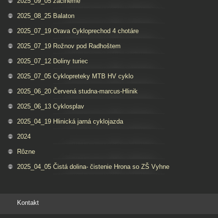
2025_09_05 zacineme
2025_08_25 Balaton
2025_07_19 Orava Cykloprechod 4 chotáre
2025_07_19 Rožnov pod Radhoštem
2025_07_12 Doliny turiec
2025_07_05 Cyklopreteky MTB HV cyklo
2025_06_20 Červená studna-marcus-Hlinik
2025_06_13 Cyklosplav
2025_04_19 Hlinická jarná cyklojazda
2024
Rôzne
2025_04_05 Čistá dolina- čistenie Hrona so ZŠ Vyhne
Kontakt