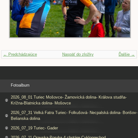
← Predchádzajúce
Naspäť do zložky
Ďalšie →
Fotoalbum
2026_08_01 Turiec Mošovce- Žarnovická dolina- Králova studňa-
Krížna-Blatnicka dolina- Mošovce
2026_07_31 Velká Fatra Turiec- Folkušová- Necpalská dolina- Borišov-
Belianska dolina
2026_07_19 Turiec- Gader
2026_07_11 Oravska Poruba 4 chotáre Cykloprechod