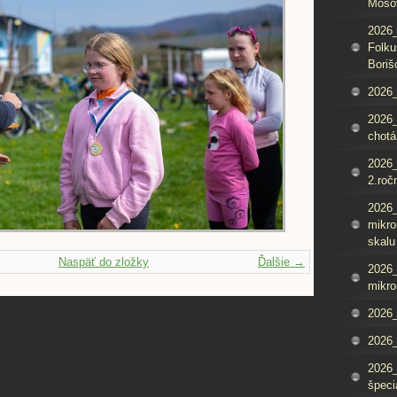
Mošo
2026_
Folku
Boriš
2026_
2026_
chotá
2026_
2.roč
2026
mikro
skalu
Naspäť do zložky
Ďalšie →
2026
mikro
2026
2026_
2026
špeci