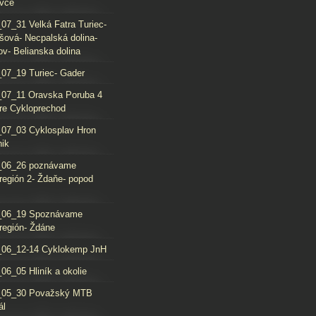
vce
07_31 Velká Fatra Turiec-
šová- Necpalská dolina-
ov- Belianska dolina
07_19 Turiec- Gader
07_11 Oravska Poruba 4
re Cykloprechod
07_03 Cyklosplav Hron
nik
_06_26 poznávame
región 2- Ždaňe- popod
_06_19 Spoznávame
región- Ždáne
_06_12-14 Cyklokemp JnH
06_05 Hliník a okolie
_05_30 Považský MTB
ál