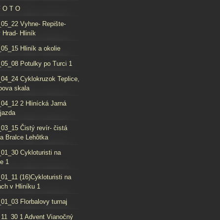
F O T O
05_22 Vyhne- Repište-
 Hrad- Hliník
05_15 Hliník a okolie
05_08 Potulky po Turci 1
04_24 Cyklokruzok Teplice,
oova skala
04_12 2 Hlinícká Jarná
jazda
03_15 Čistý revír- čistá
da Bralce Lehôtka
01_30 Cykloturisti na
e 1
01_11 (16)Cykloturisti na
ch v Hliníku 1
01_03 Florbalovy turnaj
11_30 1 Advent Vianočný