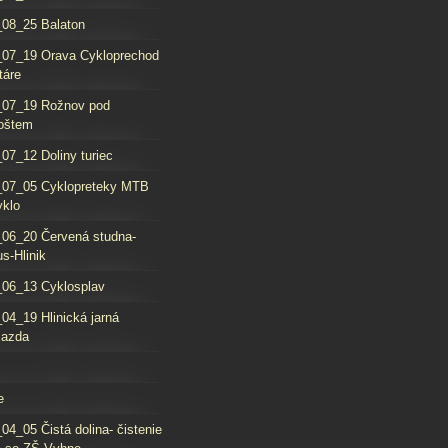
08_25 Balaton
_07_19 Orava Cykloprechod
táre
_07_19 Rožnov pod
oštem
07_12 Doliny turiec
_07_05 Cyklopreteky MTB
yklo
06_20 Červená studna-
s-Hlinik
06_13 Cyklosplav
04_19 Hlinická jarná
jazda
e
04_05 Čistá dolina- čistenie