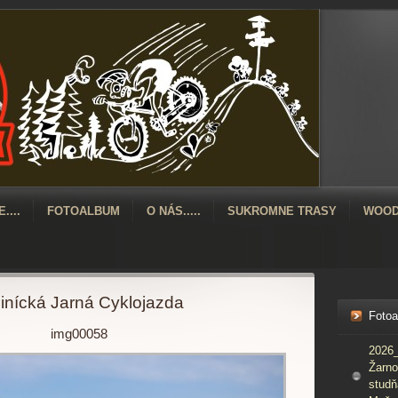
....
FOTOALBUM
O NÁS.....
SUKROMNE TRASY
WOOD
inícká Jarná Cyklojazda
Foto
img00058
2026_
Žarno
studň