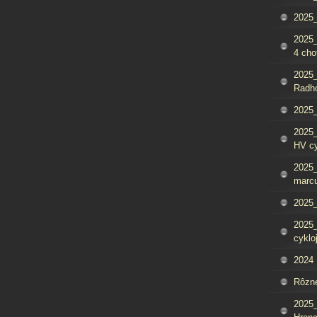
2025_
2025
4 cho
2025
Radh
2025_
2025
HV c
2025_
marcu
2025_
2025_
cyklo
2024
Rôzn
2025_