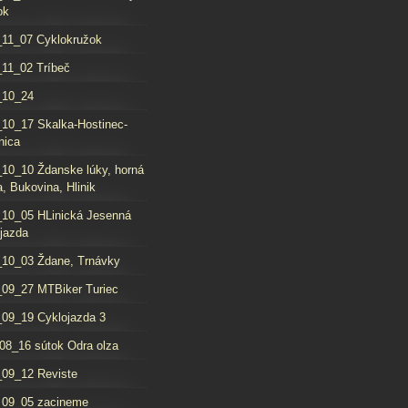
ok
11_07 Cyklokružok
11_02 Tríbeč
_10_24
10_17 Skalka-Hostinec-
nica
10_10 Ždanske lúky, horná
, Bukovina, Hlinik
10_05 HLinická Jesenná
jazda
10_03 Ždane, Trnávky
09_27 MTBiker Turiec
09_19 Cyklojazda 3
08_16 sútok Odra olza
09_12 Reviste
_09_05 zacineme