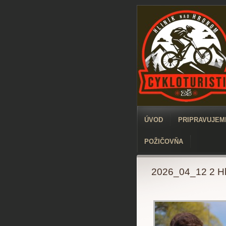
ÚVOD
PRIPRAVUJEME
POŽIČOVŇA
2026_04_12 2 Hl