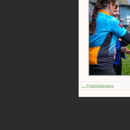
← Predchádzajúce