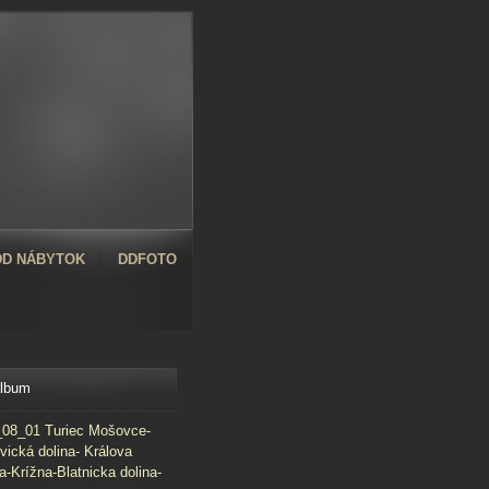
D NÁBYTOK
DDFOTO
album
08_01 Turiec Mošovce-
vická dolina- Králova
a-Krížna-Blatnicka dolina-