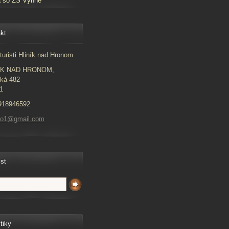
a so ZŠ Vyhne
kt
turisti Hliník nad Hronom
ÍK NAD HRONOM,
ká 482
1
918946592
to1@gmail.com
ist
tiky