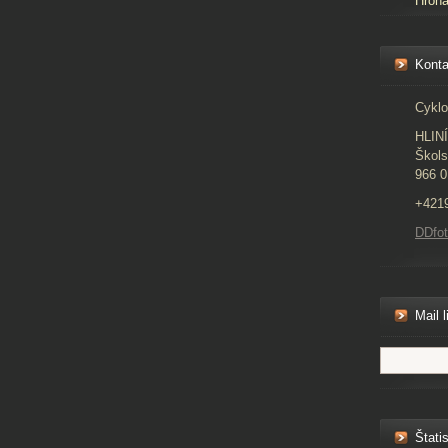
Hron
Konta
Cyklo
HLIN
Škols
966 0
+421
DDfo
Mail l
Štatis