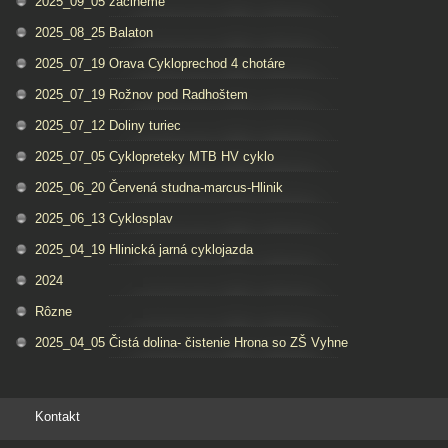
2025_09_05 zacineme
2025_08_25 Balaton
2025_07_19 Orava Cykloprechod 4 chotáre
2025_07_19 Rožnov pod Radhoštem
2025_07_12 Doliny turiec
2025_07_05 Cyklopreteky MTB HV cyklo
2025_06_20 Červená studna-marcus-Hlinik
2025_06_13 Cyklosplav
2025_04_19 Hlinická jarná cyklojazda
2024
Rôzne
2025_04_05 Čistá dolina- čistenie Hrona so ZŠ Vyhne
Kontakt