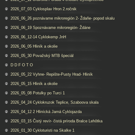
2026_07_03 Cyklosplav Hron 2.ročnik
2026_06_26 poznávame mikroregión 2- Ždaňe- popod skalu
2026_06_19 Spoznávame mikroregión- Ždáne
2026_06_12-14 Cyklokemp JnH
2026_06_05 Hliník a okolie
2026_05_30 Považský MTB špeciál
D D F O T O
2026_05_22 Vyhne- Repište-Pusty Hrad- Hliník
2026_05_15 Hliník a okolie
2026_05_08 Potulky po Turci 1
2026_04_24 Cyklokruzok Teplice, Szaboova skala
2026_04_12 2 Hlinícká Jarná Cyklojazda
2026_03_15 Čistý revír- čistá príroda Bralce Lehôtka
2026_01_30 Cykloturisti na Skalke 1