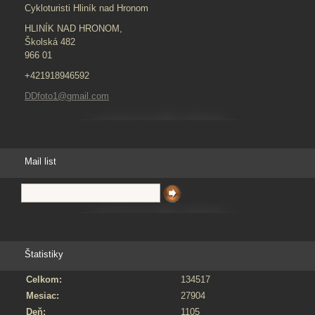
Cykloturisti Hliník nad Hronom
HLINÍK NAD HRONOM,
Školská 482
966 01
+421918946592
DDfoto1@gmail.com
Mail list
Štatistiky
Celkom:
134517
Mesiac:
27904
Deň:
1105