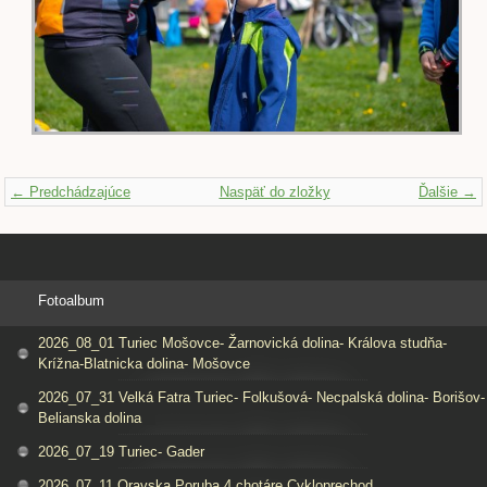
← Predchádzajúce
Naspäť do zložky
Ďalšie →
Fotoalbum
2026_08_01 Turiec Mošovce- Žarnovická dolina- Králova studňa-
Krížna-Blatnicka dolina- Mošovce
2026_07_31 Velká Fatra Turiec- Folkušová- Necpalská dolina- Borišov-
Belianska dolina
2026_07_19 Turiec- Gader
2026_07_11 Oravska Poruba 4 chotáre Cykloprechod