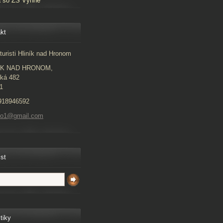
a so ZŠ Vyhne
kt
turisti Hliník nad Hronom
ÍK NAD HRONOM,
ká 482
1
918946592
to1@gmail.com
ist
tiky