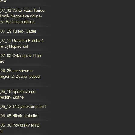
vce
07_31 Velká Fatra Turiec-
šová- Necpalská dolina-
ov- Belianska dolina
07_19 Turiec- Gader
07_11 Oravska Poruba 4
re Cykloprechod
07_03 Cyklosplav Hron
nik
_06_26 poznávame
región 2- Ždaňe- popod
_06_19 Spoznávame
región- Ždáne
_06_12-14 Cyklokemp JnH
06_05 Hliník a okolie
_05_30 Považský MTB
ál