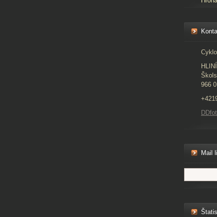
Hron
Konta
Cyklo
HLIN
Škols
966 0
+421
DDfo
Mail l
Štatis