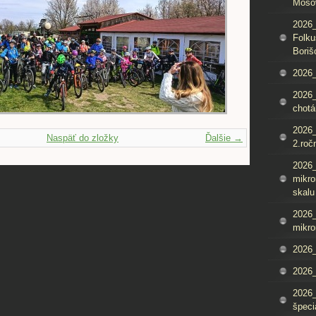
Mošo
2026_
Folku
Boriš
2026_
2026_
chotá
2026_
Naspäť do zložky
Ďalšie →
2.roč
2026
mikro
skalu
2026
mikro
2026
2026_
2026
špeci