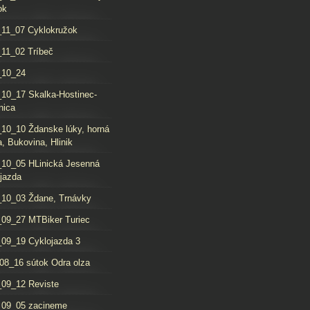
ok
11_07 Cyklokružok
11_02 Tríbeč
_10_24
10_17 Skalka-Hostinec-
nica
10_10 Ždanske lúky, horná
, Bukovina, Hlinik
10_05 HLinická Jesenná
jazda
10_03 Ždane, Trnávky
09_27 MTBiker Turiec
09_19 Cyklojazda 3
08_16 sútok Odra olza
09_12 Reviste
_09_05 zacineme