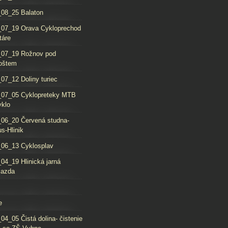
08_25 Balaton
_07_19 Orava Cykloprechod
táre
_07_19 Rožnov pod
oštem
07_12 Doliny turiec
_07_05 Cyklopreteky MTB
yklo
06_20 Červená studna-
s-Hlinik
06_13 Cyklosplav
04_19 Hlinická jarná
jazda
e
04_05 Čistá dolina- čistenie