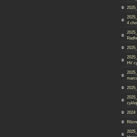
2025_
2025
4 cho
2025
Radh
2025_
2025
HV c
2025_
marcu
2025_
2025_
cyklo
2024
Rôzn
2025_