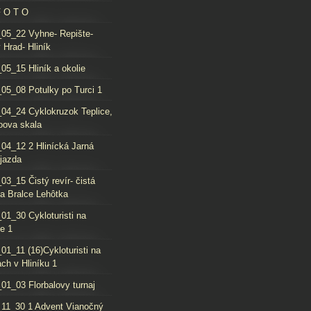
F O T O
05_22 Vyhne- Repište-
 Hrad- Hliník
05_15 Hliník a okolie
05_08 Potulky po Turci 1
04_24 Cyklokruzok Teplice,
oova skala
04_12 2 Hlinícká Jarná
jazda
03_15 Čistý revír- čistá
da Bralce Lehôtka
01_30 Cykloturisti na
e 1
01_11 (16)Cykloturisti na
ch v Hliníku 1
01_03 Florbalovy turnaj
11_30 1 Advent Vianočný