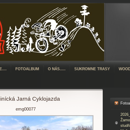
....
FOTOALBUM
O NÁS.....
SUKROMNE TRASY
WOOD
inícká Jarná Cyklojazda
Foto
emg00077
2026_
Žarno
studň