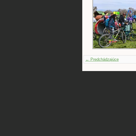
← Predchádzajúce