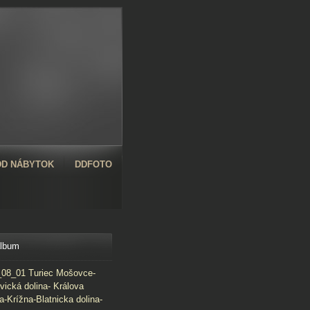
D NÁBYTOK
DDFOTO
album
08_01 Turiec Mošovce-
vická dolina- Králova
a-Krížna-Blatnicka dolina-