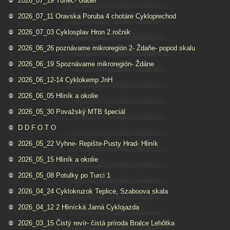
2026_07_19 Turiec- Gader
2026_07_11 Oravska Poruba 4 chotáre Cykloprechod
2026_07_03 Cyklosplav Hron 2.ročnik
2026_06_26 poznávame mikroregión 2- Ždaňe- popod skalu
2026_06_19 Spoznávame mikroregión- Ždáne
2026_06_12-14 Cyklokemp JnH
2026_06_05 Hliník a okolie
2026_05_30 Považský MTB špeciál
D D F O T O
2026_05_22 Vyhne- Repište-Pusty Hrad- Hliník
2026_05_15 Hliník a okolie
2026_05_08 Potulky po Turci 1
2026_04_24 Cyklokruzok Teplice, Szaboova skala
2026_04_12 2 Hlinícká Jarná Cyklojazda
2026_03_15 Čistý revír- čistá príroda Bralce Lehôtka