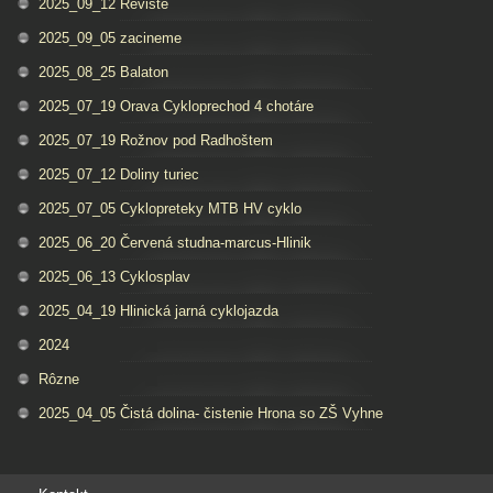
2025_09_12 Reviste
2025_09_05 zacineme
2025_08_25 Balaton
2025_07_19 Orava Cykloprechod 4 chotáre
2025_07_19 Rožnov pod Radhoštem
2025_07_12 Doliny turiec
2025_07_05 Cyklopreteky MTB HV cyklo
2025_06_20 Červená studna-marcus-Hlinik
2025_06_13 Cyklosplav
2025_04_19 Hlinická jarná cyklojazda
2024
Rôzne
2025_04_05 Čistá dolina- čistenie Hrona so ZŠ Vyhne