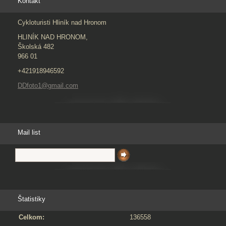
Kontakt
Cykloturisti Hliník nad Hronom
HLINÍK NAD HRONOM,
Školská 482
966 01
+421918946592
DDfoto1@gmail.com
Mail list
Štatistiky
Celkom:
136558