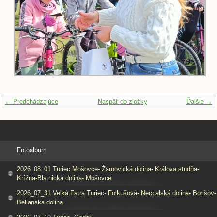
← Predchádzajúce
Naspäť do zložky
Ďalšie →
Fotoalbum
2026_08_01 Turiec Mošovce- Žarnovická dolina- Králova studňa-
Krížna-Blatnicka dolina- Mošovce
2026_07_31 Velká Fatra Turiec- Folkušová- Necpalská dolina- Borišov-
Belianska dolina