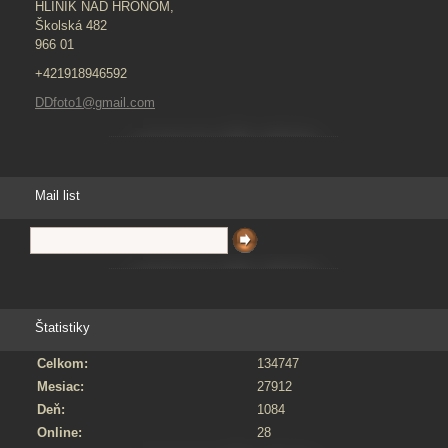
HLINÍK NAD HRONOM,
Školská 482
966 01
+421918946592
DDfoto1@gmail.com
Mail list
Štatistiky
Celkom:
134747
Mesiac:
27912
Deň:
1084
Online:
28