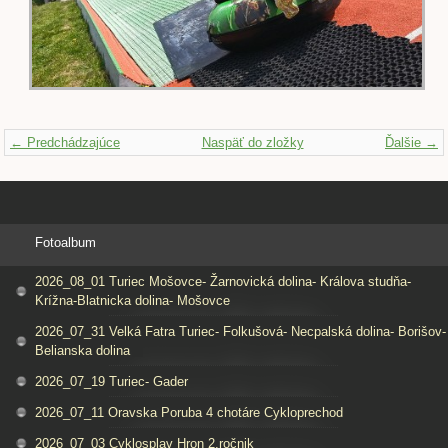
← Predchádzajúce
Naspäť do zložky
Ďalšie →
Fotoalbum
2026_08_01 Turiec Mošovce- Žarnovická dolina- Králova studňa-
Krížna-Blatnicka dolina- Mošovce
2026_07_31 Velká Fatra Turiec- Folkušová- Necpalská dolina- Borišov-
Belianska dolina
2026_07_19 Turiec- Gader
2026_07_11 Oravska Poruba 4 chotáre Cykloprechod
2026_07_03 Cyklosplav Hron 2.ročnik