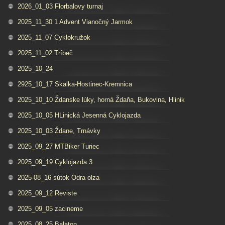
2026_01_03 Florbalovy turnaj
2025_11_30 1 Advent Vianočný Jarmok
2025_11_07 Cyklokružok
2025_11_02 Tríbeč
2025_10_24
2925_10_17 Skalka-Hostinec-Kremnica
2025_10_10 Ždanske lúky, horná Ždaňa, Bukovina, Hlinik
2025_10_05 HLinická Jesenná Cyklojazda
2025_10_03 Ždane, Trnávky
2025_09_27 MTBiker Turiec
2025_09_19 Cyklojazda 3
2025-08_16 sútok Odra olza
2025_09_12 Reviste
2025_09_05 zacineme
2025_08_25 Balaton