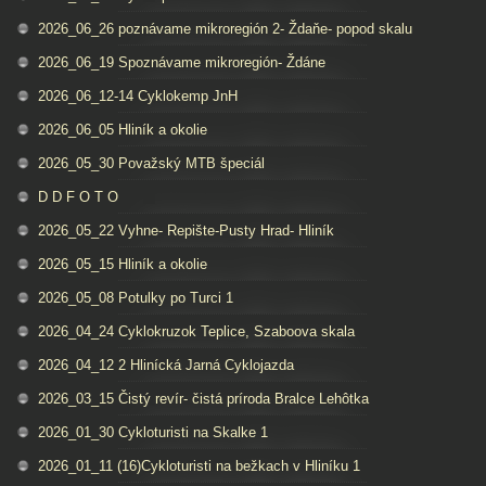
2026_06_26 poznávame mikroregión 2- Ždaňe- popod skalu
2026_06_19 Spoznávame mikroregión- Ždáne
2026_06_12-14 Cyklokemp JnH
2026_06_05 Hliník a okolie
2026_05_30 Považský MTB špeciál
D D F O T O
2026_05_22 Vyhne- Repište-Pusty Hrad- Hliník
2026_05_15 Hliník a okolie
2026_05_08 Potulky po Turci 1
2026_04_24 Cyklokruzok Teplice, Szaboova skala
2026_04_12 2 Hlinícká Jarná Cyklojazda
2026_03_15 Čistý revír- čistá príroda Bralce Lehôtka
2026_01_30 Cykloturisti na Skalke 1
2026_01_11 (16)Cykloturisti na bežkach v Hliníku 1