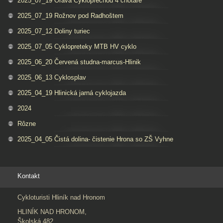
2025_07_19 Orava Cykloprechod 4 chotáre
2025_07_19 Rožnov pod Radhoštem
2025_07_12 Doliny turiec
2025_07_05 Cyklopreteky MTB HV cyklo
2025_06_20 Červená studna-marcus-Hlinik
2025_06_13 Cyklosplav
2025_04_19 Hlinická jarná cyklojazda
2024
Rôzne
2025_04_05 Čistá dolina- čistenie Hrona so ZŠ Vyhne
Kontakt
Cykloturisti Hliník nad Hronom
HLINÍK NAD HRONOM,
Školská 482