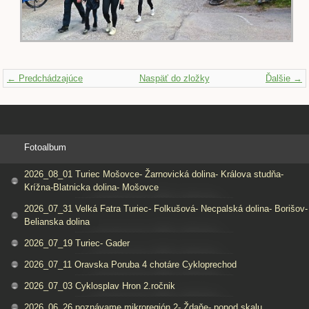
← Predchádzajúce
Naspäť do zložky
Ďalšie →
Fotoalbum
2026_08_01 Turiec Mošovce- Žarnovická dolina- Králova studňa-
Krížna-Blatnicka dolina- Mošovce
2026_07_31 Velká Fatra Turiec- Folkušová- Necpalská dolina- Borišov-
Belianska dolina
2026_07_19 Turiec- Gader
2026_07_11 Oravska Poruba 4 chotáre Cykloprechod
2026_07_03 Cyklosplav Hron 2.ročnik
2026_06_26 poznávame mikroregión 2- Ždaňe- popod skalu