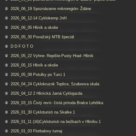
2026_06_19 Spoznávame mikroregión- Ždáne
2026_06_12-14 Cyklokemp JnH
2026_06_05 Hliník a okolie
2026_05_30 Považský MTB špeciál
D D F O T O
2026_05_22 Vyhne- Repište-Pusty Hrad- Hliník
2026_05_15 Hliník a okolie
2026_05_08 Potulky po Turci 1
2026_04_24 Cyklokruzok Teplice, Szaboova skala
2026_04_12 2 Hlinícká Jarná Cyklojazda
2026_03_15 Čistý revír- čistá príroda Bralce Lehôtka
2026_01_30 Cykloturisti na Skalke 1
2026_01_11 (16)Cykloturisti na bežkach v Hliníku 1
2026_01_03 Florbalovy turnaj