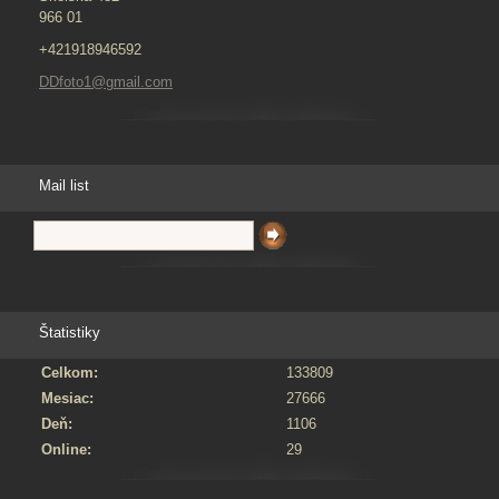
966 01
+421918946592
DDfoto1@gmail.com
Mail list
Štatistiky
Celkom:
133809
Mesiac:
27666
Deň:
1106
Online:
29