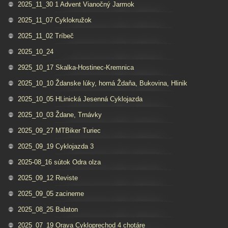
2025_11_30 1 Advent Vianočný Jarmok
2025_11_07 Cyklokružok
2025_11_02 Tríbeč
2025_10_24
2925_10_17 Skalka-Hostinec-Kremnica
2025_10_10 Ždanske lúky, horná Ždaňa, Bukovina, Hlinik
2025_10_05 HLinická Jesenná Cyklojazda
2025_10_03 Ždane, Trnávky
2025_09_27 MTBiker Turiec
2025_09_19 Cyklojazda 3
2025-08_16 sútok Odra olza
2025_09_12 Reviste
2025_09_05 zacineme
2025_08_25 Balaton
2025_07_19 Orava Cykloprechod 4 chotáre