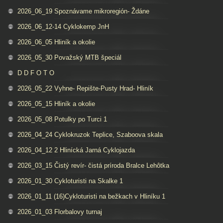
2026_06_19 Spoznávame mikroregión- Ždáne
2026_06_12-14 Cyklokemp JnH
2026_06_05 Hliník a okolie
2026_05_30 Považský MTB špeciál
D D F O T O
2026_05_22 Vyhne- Repište-Pusty Hrad- Hliník
2026_05_15 Hliník a okolie
2026_05_08 Potulky po Turci 1
2026_04_24 Cyklokruzok Teplice, Szaboova skala
2026_04_12 2 Hlinícká Jarná Cyklojazda
2026_03_15 Čistý revír- čistá príroda Bralce Lehôtka
2026_01_30 Cykloturisti na Skalke 1
2026_01_11 (16)Cykloturisti na bežkach v Hliníku 1
2026_01_03 Florbalovy turnaj