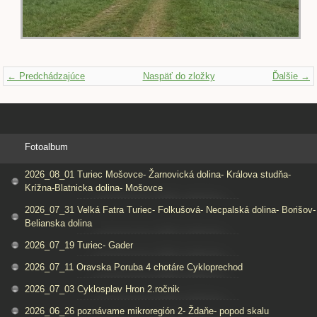
← Predchádzajúce
Naspäť do zložky
Ďalšie →
Fotoalbum
2026_08_01 Turiec Mošovce- Žarnovická dolina- Králova studňa-
Krížna-Blatnicka dolina- Mošovce
2026_07_31 Velká Fatra Turiec- Folkušová- Necpalská dolina- Borišov-
Belianska dolina
2026_07_19 Turiec- Gader
2026_07_11 Oravska Poruba 4 chotáre Cykloprechod
2026_07_03 Cyklosplav Hron 2.ročnik
2026_06_26 poznávame mikroregión 2- Ždaňe- popod skalu