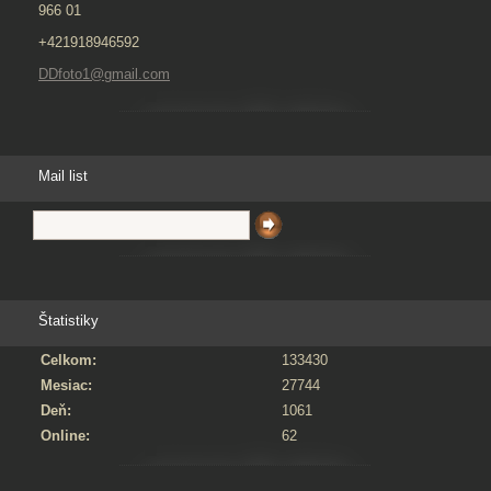
966 01
+421918946592
DDfoto1@gmail.com
Mail list
Štatistiky
Celkom:
133430
Mesiac:
27744
Deň:
1061
Online:
62