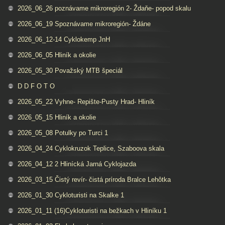
2026_06_26 poznávame mikroregión 2- Ždaňe- popod skalu
2026_06_19 Spoznávame mikroregión- Ždáne
2026_06_12-14 Cyklokemp JnH
2026_06_05 Hliník a okolie
2026_05_30 Považský MTB špeciál
D D F O T O
2026_05_22 Vyhne- Repište-Pusty Hrad- Hliník
2026_05_15 Hliník a okolie
2026_05_08 Potulky po Turci 1
2026_04_24 Cyklokruzok Teplice, Szaboova skala
2026_04_12 2 Hlinícká Jarná Cyklojazda
2026_03_15 Čistý revír- čistá príroda Bralce Lehôtka
2026_01_30 Cykloturisti na Skalke 1
2026_01_11 (16)Cykloturisti na bežkach v Hliníku 1