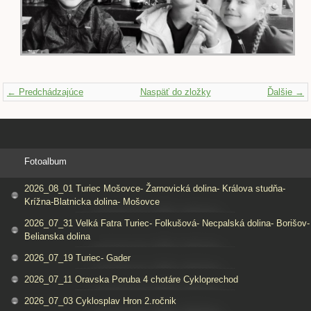
← Predchádzajúce
Naspäť do zložky
Ďalšie →
Fotoalbum
2026_08_01 Turiec Mošovce- Žarnovická dolina- Králova studňa-
Krížna-Blatnicka dolina- Mošovce
2026_07_31 Velká Fatra Turiec- Folkušová- Necpalská dolina- Borišov-
Belianska dolina
2026_07_19 Turiec- Gader
2026_07_11 Oravska Poruba 4 chotáre Cykloprechod
2026_07_03 Cyklosplav Hron 2.ročnik