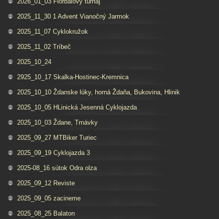
2026_01_03 Florbalovy turnaj
2025_11_30 1 Advent Vianočný Jarmok
2025_11_07 Cyklokružok
2025_11_02 Tríbeč
2025_10_24
2925_10_17 Skalka-Hostinec-Kremnica
2025_10_10 Ždanske lúky, horná Ždaňa, Bukovina, Hlinik
2025_10_05 HLinická Jesenná Cyklojazda
2025_10_03 Ždane, Trnávky
2025_09_27 MTBiker Turiec
2025_09_19 Cyklojazda 3
2025-08_16 sútok Odra olza
2025_09_12 Reviste
2025_09_05 zacineme
2025_08_25 Balaton