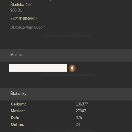
Školská 482
966 01
+421918946592
DDfoto1@gmail.com
Mail list
Štatistiky
Celkom:
136377
Mesiac:
27347
Deň:
975
Online:
24