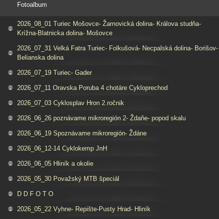
Fotoalbum
2026_08_01 Turiec Mošovce- Žarnovická dolina- Králova studňa-
Krížna-Blatnicka dolina- Mošovce
2026_07_31 Velká Fatra Turiec- Folkušová- Necpalská dolina- Borišov-
Belianska dolina
2026_07_19 Turiec- Gader
2026_07_11 Oravska Poruba 4 chotáre Cykloprechod
2026_07_03 Cyklosplav Hron 2.ročnik
2026_06_26 poznávame mikroregión 2- Ždaňe- popod skalu
2026_06_19 Spoznávame mikroregión- Ždáne
2026_06_12-14 Cyklokemp JnH
2026_06_05 Hliník a okolie
2026_05_30 Považský MTB špeciál
D D F O T O
2026_05_22 Vyhne- Repište-Pusty Hrad- Hliník