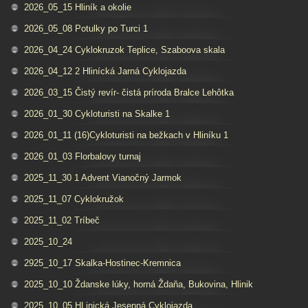
2026_05_15 Hliník a okolie
2026_05_08 Potulky po Turci 1
2026_04_24 Cyklokruzok Teplice, Szaboova skala
2026_04_12 2 Hlinícká Jarná Cyklojazda
2026_03_15 Čistý revír- čistá príroda Bralce Lehôtka
2026_01_30 Cykloturisti na Skalke 1
2026_01_11 (16)Cykloturisti na bežkach v Hliníku 1
2026_01_03 Florbalovy turnaj
2025_11_30 1 Advent Vianočný Jarmok
2025_11_07 Cyklokružok
2025_11_02 Tríbeč
2025_10_24
2925_10_17 Skalka-Hostinec-Kremnica
2025_10_10 Ždanske lúky, horná Ždaňa, Bukovina, Hlinik
2025_10_05 HLinická Jesenná Cyklojazda