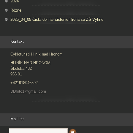
2024
Rôzne
2025_04_05 Čistá dolina- čistenie Hrona so ZŠ Vyhne
Kontakt
Cykloturisti Hliník nad Hronom
HLINÍK NAD HRONOM,
Školská 482
966 01
+421918946592
DDfoto1@gmail.com
Mail list