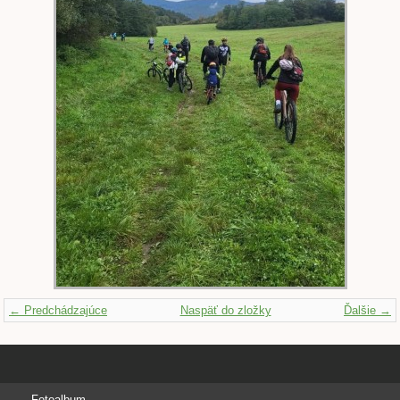
← Predchádzajúce
Naspäť do zložky
Ďalšie →
Fotoalbum