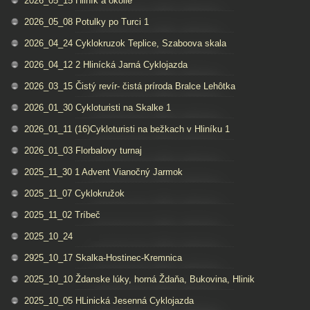
2026_05_15 Hliník a okolie
2026_05_08 Potulky po Turci 1
2026_04_24 Cyklokruzok Teplice, Szaboova skala
2026_04_12 2 Hlinícká Jarná Cyklojazda
2026_03_15 Čistý revír- čistá príroda Bralce Lehôtka
2026_01_30 Cykloturisti na Skalke 1
2026_01_11 (16)Cykloturisti na bežkach v Hliníku 1
2026_01_03 Florbalovy turnaj
2025_11_30 1 Advent Vianočný Jarmok
2025_11_07 Cyklokružok
2025_11_02 Tríbeč
2025_10_24
2925_10_17 Skalka-Hostinec-Kremnica
2025_10_10 Ždanske lúky, horná Ždaňa, Bukovina, Hlinik
2025_10_05 HLinická Jesenná Cyklojazda