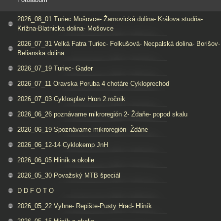
2026_08_01 Turiec Mošovce- Žarnovická dolina- Králova studňa-
Krížna-Blatnicka dolina- Mošovce
2026_07_31 Velká Fatra Turiec- Folkušová- Necpalská dolina- Borišov-
Belianska dolina
2026_07_19 Turiec- Gader
2026_07_11 Oravska Poruba 4 chotáre Cykloprechod
2026_07_03 Cyklosplav Hron 2.ročnik
2026_06_26 poznávame mikroregión 2- Ždaňe- popod skalu
2026_06_19 Spoznávame mikroregión- Ždáne
2026_06_12-14 Cyklokemp JnH
2026_06_05 Hliník a okolie
2026_05_30 Považský MTB špeciál
D D F O T O
2026_05_22 Vyhne- Repište-Pusty Hrad- Hliník