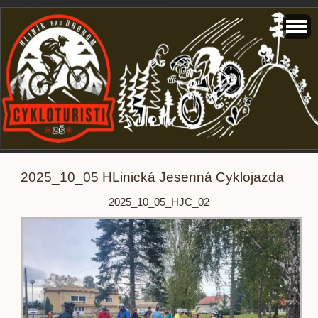
2025_10_05 HLinická Jesenná Cyklojazda
2025_10_05_HJC_02