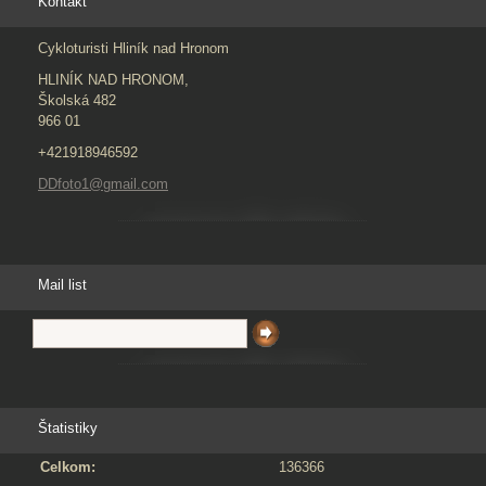
Kontakt
Cykloturisti Hliník nad Hronom
HLINÍK NAD HRONOM,
Školská 482
966 01
+421918946592
DDfoto1@gmail.com
Mail list
Štatistiky
Celkom:
136366