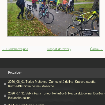
← Predchádzajúce
Naspäť do zložky
Ďalšie →
Fotoalbum
2026_08_01 Turiec Mošovce- Žarnovická dolina- Králova studňa-
Krížna-Blatnicka dolina- Mošovce
2026_07_31 Velká Fatra Turiec- Folkušová- Necpalská dolina- Borišov-
Belianska dolina