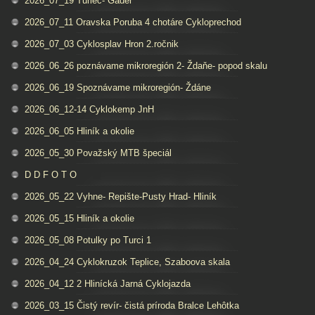
2026_07_19 Turiec- Gader
2026_07_11 Oravska Poruba 4 chotáre Cykloprechod
2026_07_03 Cyklosplav Hron 2.ročnik
2026_06_26 poznávame mikroregión 2- Ždaňe- popod skalu
2026_06_19 Spoznávame mikroregión- Ždáne
2026_06_12-14 Cyklokemp JnH
2026_06_05 Hliník a okolie
2026_05_30 Považský MTB špeciál
D D F O T O
2026_05_22 Vyhne- Repište-Pusty Hrad- Hliník
2026_05_15 Hliník a okolie
2026_05_08 Potulky po Turci 1
2026_04_24 Cyklokruzok Teplice, Szaboova skala
2026_04_12 2 Hlinícká Jarná Cyklojazda
2026_03_15 Čistý revír- čistá príroda Bralce Lehôtka