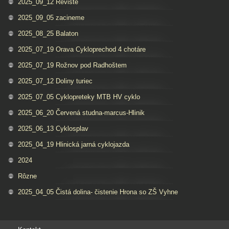
2025_09_12 Reviste
2025_09_05 zacineme
2025_08_25 Balaton
2025_07_19 Orava Cykloprechod 4 chotáre
2025_07_19 Rožnov pod Radhoštem
2025_07_12 Doliny turiec
2025_07_05 Cyklopreteky MTB HV cyklo
2025_06_20 Červená studna-marcus-Hlinik
2025_06_13 Cyklosplav
2025_04_19 Hlinická jarná cyklojazda
2024
Rôzne
2025_04_05 Čistá dolina- čistenie Hrona so ZŠ Vyhne