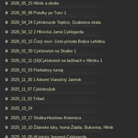
2026_05_15 Hliník a okolie
2026_05_08 Potulky po Turci 1
2026_04_24 Cyklokruzok Teplice, Szaboova skala
2026_04_12 2 Hlinícká Jarná Cyklojazda
2026_03_15 Čistý revír- čistá príroda Bralce Lehôtka
2026_01_30 Cykloturisti na Skalke 1
2026_01_11 (16)Cykloturisti na bežkach v Hliníku 1
2026_01_03 Florbalovy turnaj
2025_11_30 1 Advent Vianočný Jarmok
2025_11_07 Cyklokružok
2025_11_02 Tríbeč
2025_10_24
2925_10_17 Skalka-Hostinec-Kremnica
2025_10_10 Ždanske lúky, horná Ždaňa, Bukovina, Hlinik
2025_10_05 HLinická Jesenná Cyklojazda