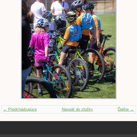
← Predchádzajúce
Naspäť do zložky
Ďalšie →