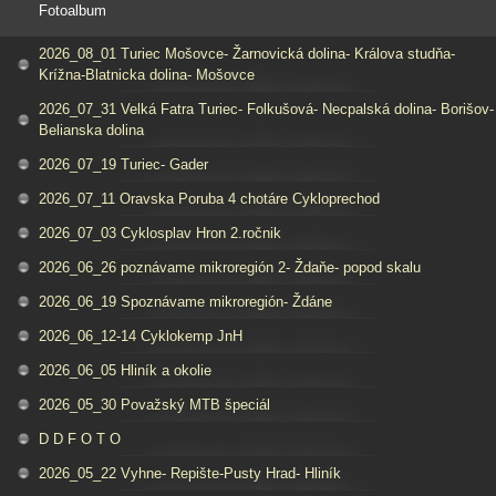
Fotoalbum
2026_08_01 Turiec Mošovce- Žarnovická dolina- Králova studňa-
Krížna-Blatnicka dolina- Mošovce
2026_07_31 Velká Fatra Turiec- Folkušová- Necpalská dolina- Borišov-
Belianska dolina
2026_07_19 Turiec- Gader
2026_07_11 Oravska Poruba 4 chotáre Cykloprechod
2026_07_03 Cyklosplav Hron 2.ročnik
2026_06_26 poznávame mikroregión 2- Ždaňe- popod skalu
2026_06_19 Spoznávame mikroregión- Ždáne
2026_06_12-14 Cyklokemp JnH
2026_06_05 Hliník a okolie
2026_05_30 Považský MTB špeciál
D D F O T O
2026_05_22 Vyhne- Repište-Pusty Hrad- Hliník