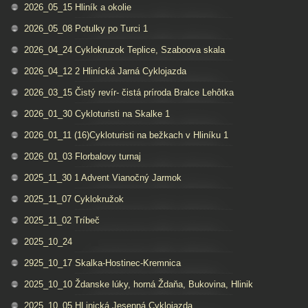
2026_05_15 Hliník a okolie
2026_05_08 Potulky po Turci 1
2026_04_24 Cyklokruzok Teplice, Szaboova skala
2026_04_12 2 Hlinícká Jarná Cyklojazda
2026_03_15 Čistý revír- čistá príroda Bralce Lehôtka
2026_01_30 Cykloturisti na Skalke 1
2026_01_11 (16)Cykloturisti na bežkach v Hliníku 1
2026_01_03 Florbalovy turnaj
2025_11_30 1 Advent Vianočný Jarmok
2025_11_07 Cyklokružok
2025_11_02 Tríbeč
2025_10_24
2925_10_17 Skalka-Hostinec-Kremnica
2025_10_10 Ždanske lúky, horná Ždaňa, Bukovina, Hlinik
2025_10_05 HLinická Jesenná Cyklojazda