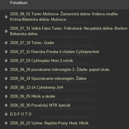
Fotoalbum
2026_08_01 Turiec Mošovce- Žarnovická dolina- Králova studňa-
Krížna-Blatnicka dolina- Mošovce
2026_07_31 Velká Fatra Turiec- Folkušová- Necpalská dolina- Borišov-
Belianska dolina
2026_07_19 Turiec- Gader
2026_07_11 Oravska Poruba 4 chotáre Cykloprechod
2026_07_03 Cyklosplav Hron 2.ročnik
2026_06_26 poznávame mikroregión 2- Ždaňe- popod skalu
2026_06_19 Spoznávame mikroregión- Ždáne
2026_06_12-14 Cyklokemp JnH
2026_06_05 Hliník a okolie
2026_05_30 Považský MTB špeciál
D D F O T O
2026_05_22 Vyhne- Repište-Pusty Hrad- Hliník