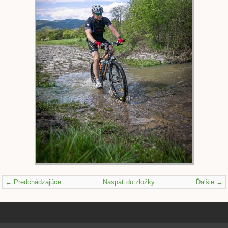
← Predchádzajúce
Naspäť do zložky
Ďalšie →