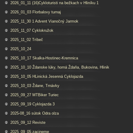
2026_01_11 (16)Cykloturisti na bežkach v Hliníku 1
2026_01_03 Florbalovy turnaj
2025_11_30 1 Advent Vianočný Jarmok
2025_11_07 Cyklokružok
2025_11_02 Tríbeč
2025_10_24
2925_10_17 Skalka-Hostinec-Kremnica
2025_10_10 Ždanske lúky, horná Ždaňa, Bukovina, Hlinik
2025_10_05 HLinická Jesenná Cyklojazda
2025_10_03 Ždane, Trnávky
2025_09_27 MTBiker Turiec
2025_09_19 Cyklojazda 3
2025-08_16 sútok Odra olza
2025_09_12 Reviste
2025_09_05 zacineme