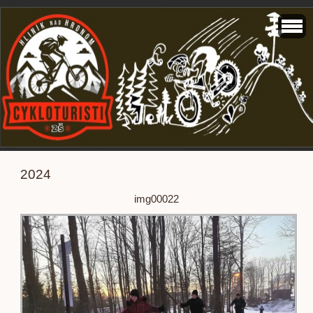
2024
img00022