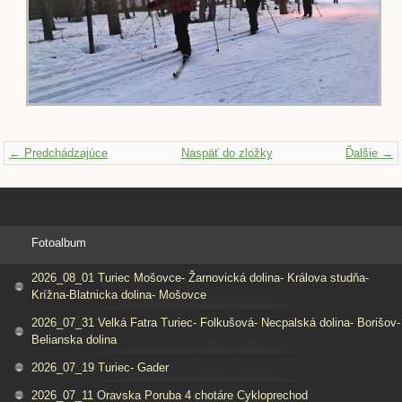
← Predchádzajúce
Naspäť do zložky
Ďalšie →
Fotoalbum
2026_08_01 Turiec Mošovce- Žarnovická dolina- Králova studňa-
Krížna-Blatnicka dolina- Mošovce
2026_07_31 Velká Fatra Turiec- Folkušová- Necpalská dolina- Borišov-
Belianska dolina
2026_07_19 Turiec- Gader
2026_07_11 Oravska Poruba 4 chotáre Cykloprechod