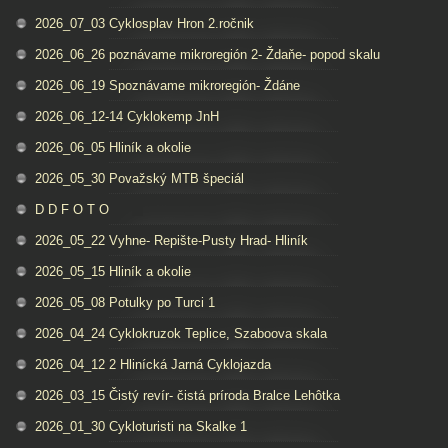
2026_07_03 Cyklosplav Hron 2.ročnik
2026_06_26 poznávame mikroregión 2- Ždaňe- popod skalu
2026_06_19 Spoznávame mikroregión- Ždáne
2026_06_12-14 Cyklokemp JnH
2026_06_05 Hliník a okolie
2026_05_30 Považský MTB špeciál
D D F O T O
2026_05_22 Vyhne- Repište-Pusty Hrad- Hliník
2026_05_15 Hliník a okolie
2026_05_08 Potulky po Turci 1
2026_04_24 Cyklokruzok Teplice, Szaboova skala
2026_04_12 2 Hlinícká Jarná Cyklojazda
2026_03_15 Čistý revír- čistá príroda Bralce Lehôtka
2026_01_30 Cykloturisti na Skalke 1