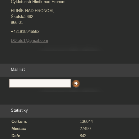
Cykloturisti Hliník nad Hronom
HLINÍK NAD HRONOM,
Školská 482
966 01
+421918946592
DDfoto1@gmail.com
Mail list
Štatistiky
Celkom:
136044
Mesiac:
27490
Deň:
842