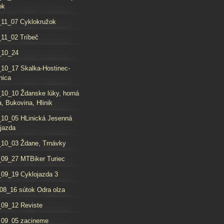
ok
11_07 Cyklokružok
11_02 Tríbeč
_10_24
10_17 Skalka-Hostinec-
nica
10_10 Ždanske lúky, horná
, Bukovina, Hlinik
10_05 HLinická Jesenná
jazda
10_03 Ždane, Trnávky
09_27 MTBiker Turiec
09_19 Cyklojazda 3
08_16 sútok Odra olza
09_12 Reviste
_09_05 zacineme