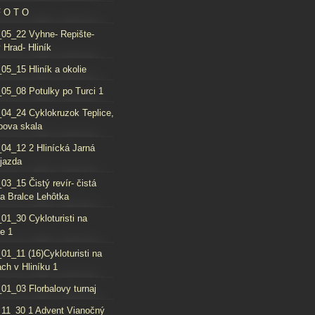
F O T O
05_22 Vyhne- Repište-
 Hrad- Hliník
05_15 Hliník a okolie
05_08 Potulky po Turci 1
04_24 Cyklokruzok Teplice,
oova skala
04_12 2 Hlinícká Jarná
jazda
03_15 Čistý revír- čistá
da Bralce Lehôtka
01_30 Cykloturisti na
e 1
01_11 (16)Cykloturisti na
ch v Hliníku 1
01_03 Florbalovy turnaj
11_30 1 Advent Vianočný