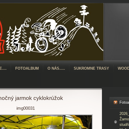
....
FOTOALBUM
O NÁS.....
SUKROMNE TRASY
WOOD
očný jarmok cyklokrúžok
Foto
img00031
2026_
Žarno
studň