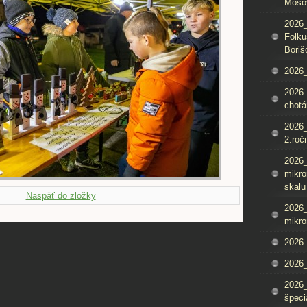
Mošo
2026_
Folku
Boriš
2026_
2026_
chotá
2026_
2.roč
2026
mikro
skalu
Naspäť do zložky
2026
mikro
2026
2026_
2026
špeci