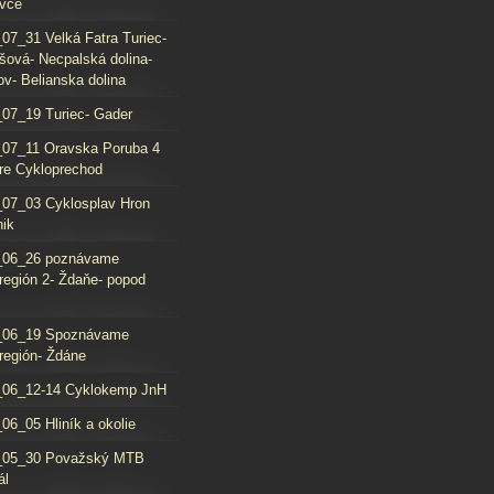
vce
07_31 Velká Fatra Turiec-
šová- Necpalská dolina-
ov- Belianska dolina
07_19 Turiec- Gader
07_11 Oravska Poruba 4
re Cykloprechod
07_03 Cyklosplav Hron
nik
_06_26 poznávame
región 2- Ždaňe- popod
_06_19 Spoznávame
región- Ždáne
_06_12-14 Cyklokemp JnH
06_05 Hliník a okolie
_05_30 Považský MTB
ál