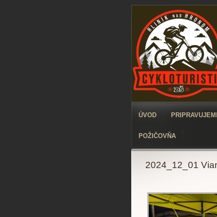
ÚVOD
PRIPRAVUJEME
POŽIČOVŇA
2024_12_01 Vian