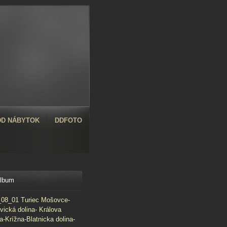
D NÁBYTOK
DDFOTO
album
08_01 Turiec Mošovce-
vická dolina- Králova
a-Krížna-Blatnicka dolina-