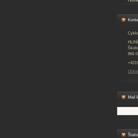
Hron
Konta
Cyklo
HLIN
Škols
966 0
+421
DDfo
Mail l
Štatis