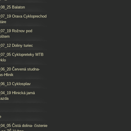
08_25 Balaton
_07_19 Orava Cykloprechod
táre
_07_19 Rožnov pod
oštem
07_12 Doliny turiec
_07_05 Cyklopreteky MTB
yklo
06_20 Červená studna-
s-Hlinik
06_13 Cyklosplav
04_19 Hlinická jarná
jazda
e
04_05 Čistá dolina- čistenie