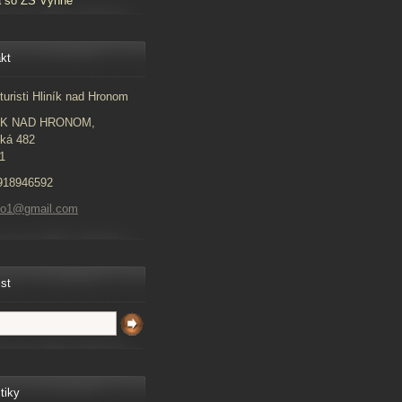
a so ZŠ Vyhne
kt
turisti Hliník nad Hronom
ÍK NAD HRONOM,
ká 482
1
918946592
to1@gmail.com
ist
tiky