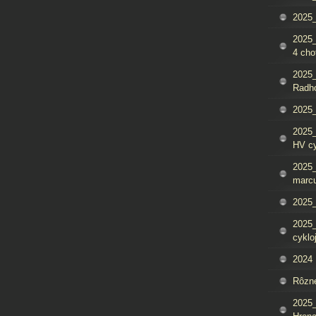
2025_
2025
4 cho
2025
Radh
2025_
2025
HV c
2025_
marcu
2025_
2025_
cyklo
2024
Rôzn
2025_