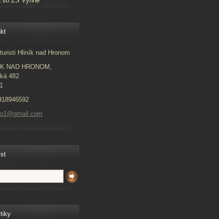
a so ZŠ Vyhne
kt
turisti Hliník nad Hronom
ÍK NAD HRONOM,
ká 482
1
918946592
to1@gmail.com
ist
tiky