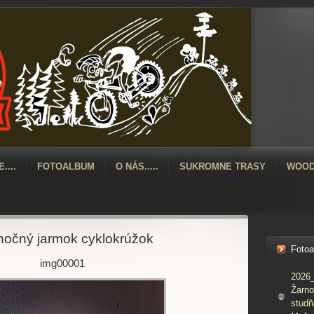
....
FOTOALBUM
O NÁS.....
SUKROMNE TRASY
WOOD
očný jarmok cyklokrúžok
Foto
img00001
2026_
Žarno
studň