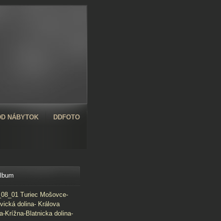
D NÁBYTOK
DDFOTO
album
08_01 Turiec Mošovce-
vická dolina- Králova
a-Krížna-Blatnicka dolina-