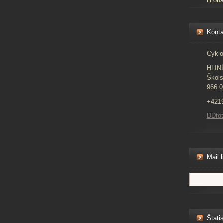
Hron
Konta
Cyklo
HLIN
Škols
966 0
+421
DDfo
Mail l
Štatis