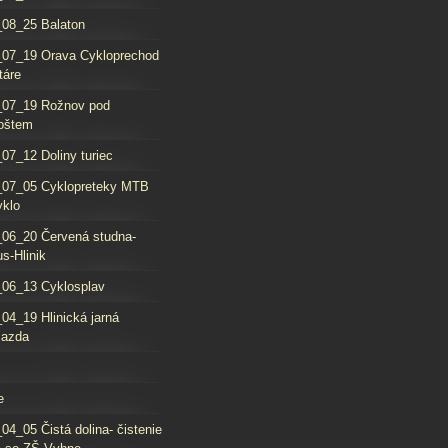
08_25 Balaton
_07_19 Orava Cykloprechod
táre
_07_19 Rožnov pod
oštem
07_12 Doliny turiec
_07_05 Cyklopreteky MTB
yklo
06_20 Červená studna-
s-Hlinik
06_13 Cyklosplav
04_19 Hlinická jarná
jazda
e
04_05 Čistá dolina- čistenie