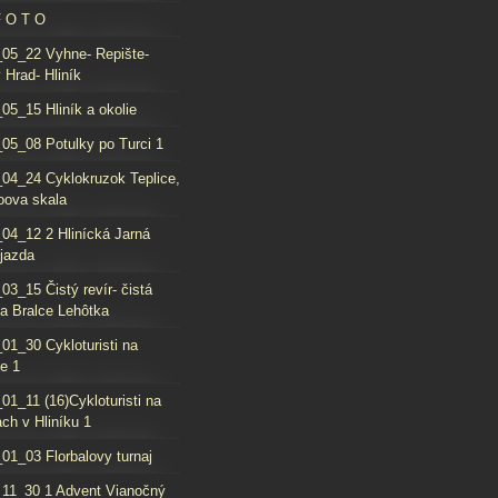
F O T O
05_22 Vyhne- Repište-
 Hrad- Hliník
05_15 Hliník a okolie
05_08 Potulky po Turci 1
04_24 Cyklokruzok Teplice,
oova skala
04_12 2 Hlinícká Jarná
jazda
03_15 Čistý revír- čistá
da Bralce Lehôtka
01_30 Cykloturisti na
e 1
01_11 (16)Cykloturisti na
ch v Hliníku 1
01_03 Florbalovy turnaj
11_30 1 Advent Vianočný