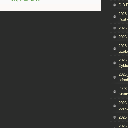
Naspäť do zložky
D D 
2026_
Pusty
2026_
2026_
2026_
Szab
2026_
Cyklo
2026_
príro
2026_
Skalk
2026_
bežka
2026_
2025_