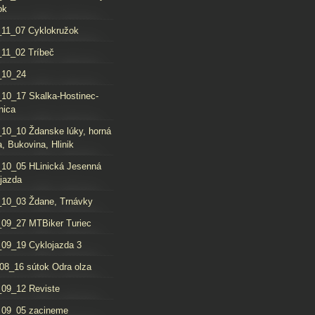
ok
11_07 Cyklokružok
11_02 Tríbeč
_10_24
10_17 Skalka-Hostinec-
nica
10_10 Ždanske lúky, horná
, Bukovina, Hlinik
10_05 HLinická Jesenná
jazda
10_03 Ždane, Trnávky
09_27 MTBiker Turiec
09_19 Cyklojazda 3
08_16 sútok Odra olza
09_12 Reviste
_09_05 zacineme