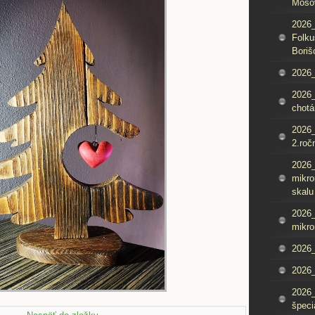
Mošo
2026_
Folku
Boriš
2026_
2026_
chotá
2026_
2.roč
2026
mikro
skalu
2026
mikro
2026
2026_
2026
špeci