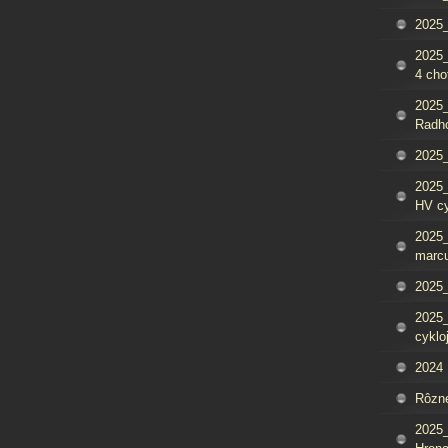
2025_
2025
4 cho
2025
Radh
2025_
2025
HV c
2025_
marcu
2025_
2025_
cyklo
2024
Rôzn
2025_