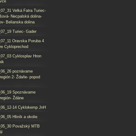
vce
07_31 Velká Fatra Turiec-
šová- Necpalská dolina-
ov- Belianska dolina
07_19 Turiec- Gader
07_11 Oravska Poruba 4
re Cykloprechod
07_03 Cyklosplav Hron
nik
_06_26 poznávame
región 2- Ždaňe- popod
_06_19 Spoznávame
región- Ždáne
_06_12-14 Cyklokemp JnH
06_05 Hliník a okolie
_05_30 Považský MTB
ál