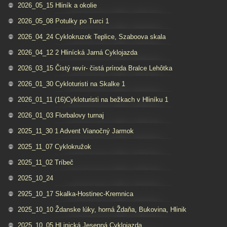
2026_05_15 Hliník a okolie
2026_05_08 Potulky po Turci 1
2026_04_24 Cyklokruzok Teplice, Szaboova skala
2026_04_12 2 Hlinícká Jarná Cyklojazda
2026_03_15 Čistý revír- čistá príroda Bralce Lehôtka
2026_01_30 Cykloturisti na Skalke 1
2026_01_11 (16)Cykloturisti na bežkach v Hliníku 1
2026_01_03 Florbalovy turnaj
2025_11_30 1 Advent Vianočný Jarmok
2025_11_07 Cyklokružok
2025_11_02 Tríbeč
2025_10_24
2925_10_17 Skalka-Hostinec-Kremnica
2025_10_10 Ždanske lúky, horná Ždaňa, Bukovina, Hlinik
2025_10_05 HLinická Jesenná Cyklojazda