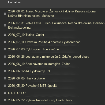
Fotoalbum
2026_08_01 Turiec Mošovce- Žarnovická dolina- Králova studňa-
Krížna-Blatnicka dolina- Mošovce
2026_07_31 Velká Fatra Turiec- Folkušová- Necpalská dolina- Borišov-
Belianska dolina
2026_07_19 Turiec- Gader
2026_07_11 Oravska Poruba 4 chotáre Cykloprechod
2026_07_03 Cyklosplav Hron 2.ročnik
2026_06_26 poznávame mikroregión 2- Ždaňe- popod skalu
2026_06_19 Spoznávame mikroregión- Ždáne
2026_06_12-14 Cyklokemp JnH
2026_06_05 Hliník a okolie
2026_05_30 Považský MTB špeciál
D D F O T O
2026_05_22 Vyhne- Repište-Pusty Hrad- Hliník