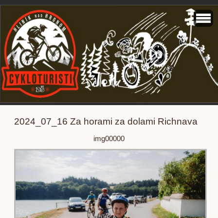
2024_07_16 Za horami za dolami Richnava
img00000