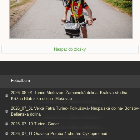
Naspäť do zložky
Fotoalbum
2026_08_01 Turiec Mošovce- Žarnovická dolina- Králova studňa-
Krížna-Blatnicka dolina- Mošovce
2026_07_31 Velká Fatra Turiec- Folkušová- Necpalská dolina- Borišov-
Belianska dolina
2026_07_19 Turiec- Gader
2026_07_11 Oravska Poruba 4 chotáre Cykloprechod