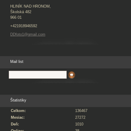
HLINÍK NAD HRONOM,
Školská 482
966 01
+421918946592
DDfoto1@gmail.com
Mail list
Štatistiky
Celkom:
136467
Mesiac:
27272
Deň:
1010
Online:
38