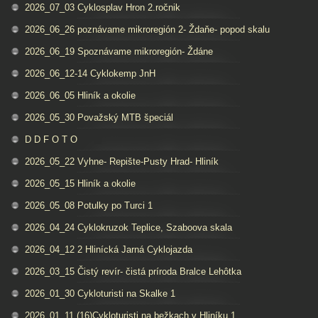
2026_07_03 Cyklosplav Hron 2.ročnik
2026_06_26 poznávame mikroregión 2- Ždaňe- popod skalu
2026_06_19 Spoznávame mikroregión- Ždáne
2026_06_12-14 Cyklokemp JnH
2026_06_05 Hliník a okolie
2026_05_30 Považský MTB špeciál
D D F O T O
2026_05_22 Vyhne- Repište-Pusty Hrad- Hliník
2026_05_15 Hliník a okolie
2026_05_08 Potulky po Turci 1
2026_04_24 Cyklokruzok Teplice, Szaboova skala
2026_04_12 2 Hlinícká Jarná Cyklojazda
2026_03_15 Čistý revír- čistá príroda Bralce Lehôtka
2026_01_30 Cykloturisti na Skalke 1
2026_01_11 (16)Cykloturisti na bežkach v Hliníku 1